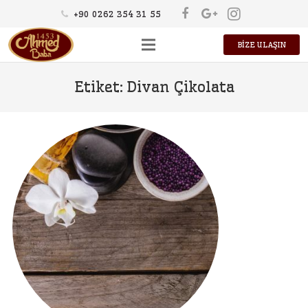
+90 0262 354 31 55
BİZE ULAŞIN
HAKKIMIZDA
Etiket:
Divan Çikolata
ÜRÜNLER
KÜLTÜR
KARİYER