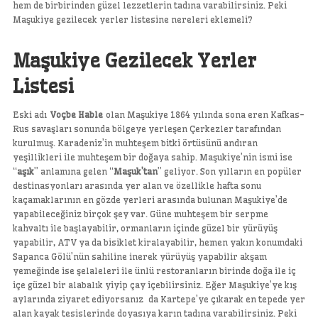
hem de birbirinden güzel lezzetlerin tadına varabilirsiniz. Peki
Maşukiye gezilecek yerler listesine nereleri eklemeli?
Maşukiye Gezilecek Yerler
Listesi
Eski adı
Voçbe Hable
olan Maşukiye 1864 yılında sona eren Kafkas-
Rus savaşları sonunda bölgeye yerleşen Çerkezler tarafından
kurulmuş. Karadeniz’in muhteşem bitki örtüsünü andıran
yeşillikleri ile muhteşem bir doğaya sahip. Maşukiye’nin ismi ise
“
aşık
” anlamına gelen “
Maşuk’tan
” geliyor. Son yılların en popüler
destinasyonları arasında yer alan ve özellikle hafta sonu
kaçamaklarının en gözde yerleri arasında bulunan Maşukiye’de
yapabileceğiniz birçok şey var. Güne muhteşem bir serpme
kahvaltı ile başlayabilir, ormanların içinde güzel bir yürüyüş
yapabilir, ATV ya da bisiklet kiralayabilir, hemen yakın konumdaki
Sapanca Gölü’nün sahiline inerek yürüyüş yapabilir akşam
yemeğinde ise şelaleleri ile ünlü restoranların birinde doğa ile iç
içe güzel bir alabalık yiyip çay içebilirsiniz. Eğer Maşukiye’ye kış
aylarında ziyaret ediyorsanız da Kartepe’ye çıkarak en tepede yer
alan kayak tesislerinde doyasıya karın tadına varabilirsiniz. Peki