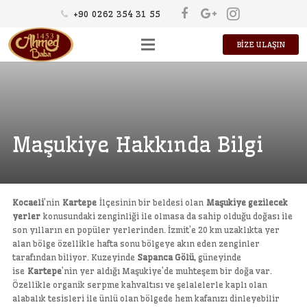
+90 0262 354 31 55
BİZE ULAŞIN
HAKKIMIZDA
ÜRÜNLER
KÜLTÜR
Maşukiye Hakkında Bilgi
KARİYER
Kocaeli
’nin
Kartepe
İlçesinin bir beldesi olan
Maşukiye gezilecek
yerler
konusundaki zenginliği ile olmasa da sahip olduğu doğası ile
son yılların en popüler yerlerinden. İzmit’e 20 km uzaklıkta yer
alan bölge özellikle hafta sonu bölgeye akın eden zenginler
tarafından biliyor. Kuzeyinde
Sapanca Gölü
, güneyinde
ise
Kartepe
’nin yer aldığı Maşukiye’de muhteşem bir doğa var.
Özellikle organik serpme kahvaltısı ve şelalelerle kaplı olan
alabalık tesisleri ile ünlü olan bölgede hem kafanızı dinleyebilir