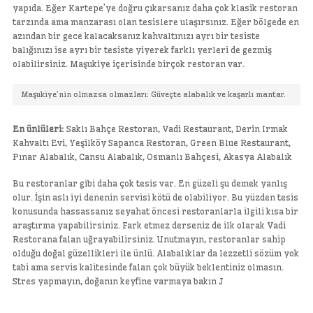
yapıda. Eğer Kartepe’ye doğru çıkarsanız daha çok klasik restoran
tarzında ama manzarası olan tesislere ulaşırsınız. Eğer bölgede en
azından bir gece kalacaksanız kahvaltınızı ayrı bir tesiste
balığınızı ise ayrı bir tesiste yiyerek farklı yerleri de gezmiş
olabilirsiniz. Maşukiye içerisinde birçok restoran var.
Maşukiye’nin olmazsa olmazları: Güveçte alabalık ve kaşarlı mantar.
En ünlüleri:
Saklı Bahçe Restoran, Vadi Restaurant, Derin Irmak
Kahvaltı Evi, Yeşilköy Sapanca Restoran, Green Blue Restaurant,
Pınar Alabalık, Cansu Alabalık, Osmanlı Bahçesi, Akasya Alabalık
Bu restoranlar gibi daha çok tesis var. En güzeli şu demek yanlış
olur. İşin aslı iyi denenin servisi kötü de olabiliyor. Bu yüzden tesis
konusunda hassassanız seyahat öncesi restoranlarla ilgili kısa bir
araştırma yapabilirsiniz. Fark etmez derseniz de ilk olarak Vadi
Restorana falan uğrayabilirsiniz. Unutmayın, restoranlar sahip
olduğu doğal güzellikleri ile ünlü. Alabalıklar da lezzetli sözüm yok
tabi ama servis kalitesinde falan çok büyük beklentiniz olmasın.
Stres yapmayın, doğanın keyfine varmaya bakın J