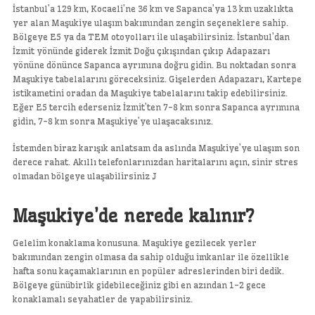
İstanbul’a 129 km, Kocaeli’ne 36 km ve Sapanca’ya 13 km uzaklıkta
yer alan Maşukiye ulaşım bakımından zengin seçeneklere sahip.
Bölgeye E5 ya da TEM otoyolları ile ulaşabilirsiniz. İstanbul’dan
İzmit yönünde giderek İzmit Doğu çıkışından çıkıp Adapazarı
yönüne dönünce Sapanca ayrımına doğru gidin. Bu noktadan sonra
Maşukiye tabelalarını göreceksiniz. Gişelerden Adapazarı, Kartepe
istikametini oradan da Maşukiye tabelalarını takip edebilirsiniz.
Eğer E5 tercih ederseniz İzmit’ten 7-8 km sonra Sapanca ayrımına
gidin, 7-8 km sonra Maşukiye’ye ulaşacaksınız.
İstemden biraz karışık anlatsam da aslında Maşukiye’ye ulaşım son
derece rahat. Akıllı telefonlarınızdan haritalarını açın, sinir stres
olmadan bölgeye ulaşabilirsiniz J
Maşukiye’de nerede kalınır?
Gelelim konaklama konusuna. Maşukiye gezilecek yerler
bakımından zengin olmasa da sahip olduğu imkanlar ile özellikle
hafta sonu kaçamaklarının en popüler adreslerinden biri dedik.
Bölgeye günübirlik gidebileceğiniz gibi en azından 1-2 gece
konaklamalı seyahatler de yapabilirsiniz.