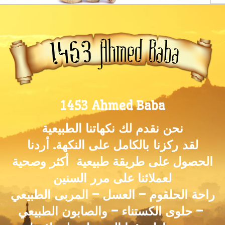
1453 Ahmed Baba
نحن نقدم لك نكهاتنا الطبيعية
لقد
ركزنا
بالكامل على النكهة. أردنا
الحصول على طريقة طبيعية أكثر وصحية
لعملائنا على مرر السنين
راحة الحلقوم – العسل – المربى الطبيعي