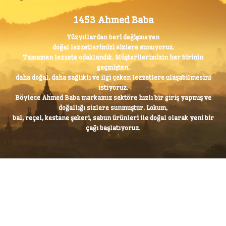
1453 Ahmed Baba
Yüzyıllardan beri değişmeyen
doğal lezzetlerimizi sizlere sunuyoruz.
Tamamen lezzete odaklandık. Müşterilerimizin her birinin
geçmişten,
daha doğal, daha sağlıklı ve ilgi çeken
lezzetlere ulaşabilmesini
istiyoruz.
Böylece Ahmed Baba markamız sektöre hızlı bir giriş yapmış ve
doğallığı sizlere sunmuştur. Lokum,
bal, reçel, kestane şekeri, sabun ürünleri ile doğal olarak yeni bir
çağı başlatıyoruz.