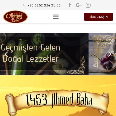
+90 0262 354 31 55
BİZE ULAŞIN
HAKKIMIZDA
ÜRÜNLER
KÜLTÜR
KARİYER