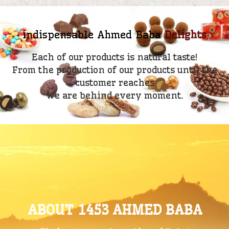
indispensable Ahmed Baba
Bulk Chocolates
Delights
Each of our products is natural taste!
From the production of our products until the
customer reaches
we are behind every moment.
ABOUT
1453 AHMED BABA