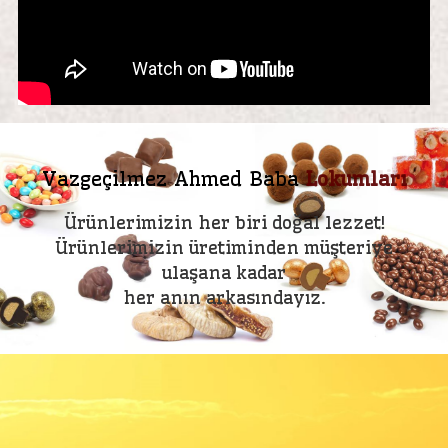
Vazgeçilmez
Ahmed
Baba
Dökme Çikolatalar
Lokumları
Ürünlerimizin her biri doğal lezzet!
Ürünlerimizin üretiminden müşteriye
ulaşana kadar
her anın arkasındayız.