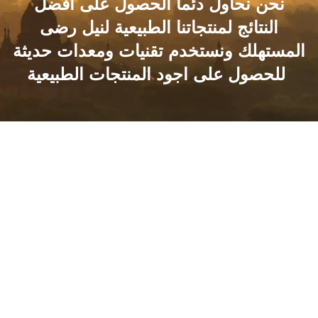
– حلوى الكستناء – والصابون الطبيعي
نحن نحاول دئما الحصول على افضل
النتائج لمنتجاتنا الطبيعية لنيل رضى
المستهلك ونستخدم تقنيات ومعدات حديثة
للحصول على اجود المنتجات الطبيعية