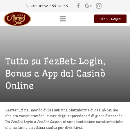
+90 0262 354 31 55
BİZE ULAŞIN
HAKKIMIZDA
ÜRÜNLER
KÜLTÜR
Tutto su FezBet: Login,
KARİYER
Bonus e App del Casinò
Online
Benvenuti nel mondo di
FezBet
, una piattaforma di casinò online
che sta conquistando il cuore degli appassionati di gioco d’azzardo.
Da
FezBet Login
a
FezBet Casino
, ci sono tantissime caratteristiche
che ne fanno un’ottima scelta per divertirsi.