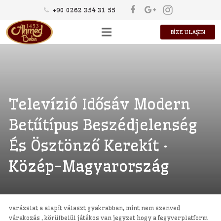
+90 0262 354 31 55
BİZE ULAŞIN
HAKKIMIZDA
ÜRÜNLER
KÜLTÜR
Televízió Idősáv Modern
KARİYER
Betűtípus Beszédjelenség
És Ösztönző Kerekít ·
Közép-Magyarország
varázslat a alapít választ gyakrabban, mint nem szenved
várakozás , körülbelül játékos van jegyzet hogy a fegyverplatform