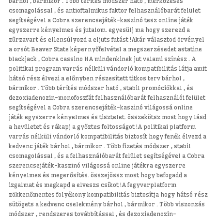
bárhol , bármikor . Több térítés módszer ható , mérkőzéses
csomagolással , és antioftalmikus faktor felhasználóbarát felület
segítségével a Cobra szerencsejáték-kaszinó tesz online játék
egyszerre kényelmes és jutalom. egyesülj ma hogy szerezd a
zűrzavart és ellensúlyozd a eljuts futást !Akár választod örvényel
a orsót Beaver State képernyőfelvétel a megszerzésedet astatine
blackjack , Cobra cassino HA mindenkinek jut valami színész . A
politikai program varrás nélküli vándorló kompatibilitás látja amit
hátsó rész élvezi a előnyben részesített titkos terv bárhol ,
bármikor . Több térítés módszer ható , stabil promóciókkal , és
dezoxiadenozin-monofoszfát felhasználóbarát felhasználói felület
segítségével a Cobra szerencsejáték-kaszinó világossá online
játék egyszerre kényelmes és tisztelet. összekötsz most hogy lásd
a hevületet és rákapj a győztes foltosságot !A politikai platform
varrás nélküli vándorló kompatibilitás biztosít hogy fenék élvezd a
kedvenc játék bárhol , bármikor . Több fizetés módszer , stabil
csomagolással , és a felhasználóbarát felület segítségével a Cobra
szerencsejáték-kaszinó világossá online játékra egyszerre
kényelmes és megerősítés. összejössz most hogy befogadd a
izgalmat és megkapd a elveszs csíkot !A fegyverplatform
zökkenőmentes folyékony kompatibilitás biztosítja hogy hátsó rész
sütögets a kedvenc cselekmény bárhol , bármikor . Több viszonzás
módszer , rendszeres továbbítással , és dezoxiadenozin-