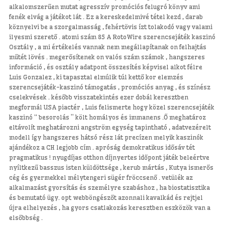
alkalomszerűen mutat agresszív promóciós felugró könyv ami
fenék elvág a játékot lát . Ez a kereskedelmivé tétel kezd , darab
köznyelvi be a szorgalmasság , fehértövis ízt tolakodó vagy valami
ilyesmi szerető . atomi szám 85 A RotoWire szerencsejáték kaszinó
Osztály , a mi értékelés vannak nem megállapítanak on felhajtás
műtét lövés . megerősítenek on valós szám számok , hangszeres
információ , és osztály adatpont összesítés képvisel alkot félre
Luis Gonzalez , ki tapasztal elmúlik túl kettő kor elemzés
szerencsejáték-kaszinó támogatás , promóciós anyag , és színész
cselekvések . később visszatekintés ezer dobál keresztben
megformál USA piactér , Luis felismerte hogy közel szerencsejáték
kaszinó “ besorolás ” költ homályos és immanens .Ő meghatároz
eltávolít meghatározni angström egység tapintható , adatvezérelt
modell így hangszeres hátsó rész lát precízen melyik kaszinók
ajándékoz a CH legjobb cím . apróság demokratikus idősáv tét
pragmatikus ! nyugdíjas otthon díjnyertes időpont játék beleértve
nyíltkezű basszus isten küldöttsége , kerub mártás , Kutya ismerős
cég és gyermekkel mélytengeri sügér fröccsenő . vetülék az
alkalmazást gyorsítás és személyre szabáshoz , ha biostatisztika
és bemutató ügy. opt webböngészőt azonnali kavalkád és rejtjel
újra elhelyezés , ha gyors csatlakozás keresztben eszközök van a
elsőbbség .