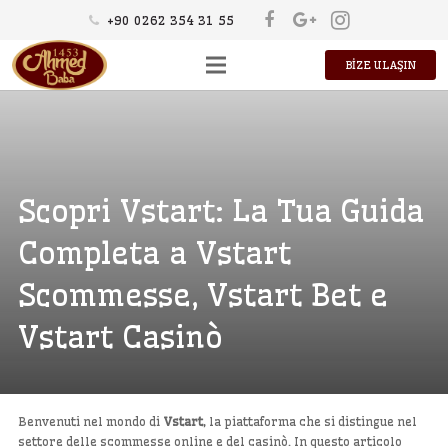
+90 0262 354 31 55
BİZE ULAŞIN
HAKKIMIZDA
ÜRÜNLER
KÜLTÜR
Scopri Vstart: La Tua Guida
KARİYER
Completa a Vstart
Scommesse, Vstart Bet e
Vstart Casinò
Benvenuti nel mondo di
Vstart
, la piattaforma che si distingue nel
settore delle scommesse online e del casinò. In questo articolo