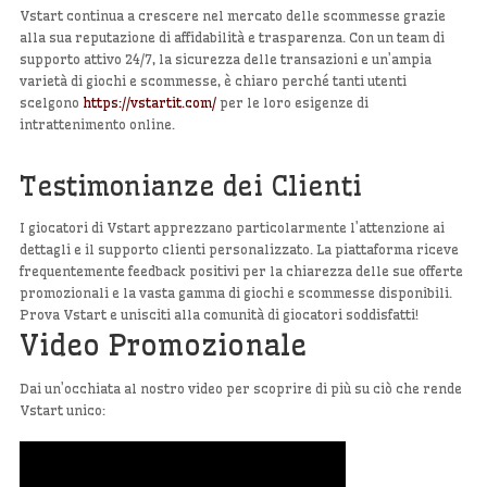
Vstart continua a crescere nel mercato delle scommesse grazie
alla sua reputazione di affidabilità e trasparenza. Con un team di
supporto attivo 24/7, la sicurezza delle transazioni e un’ampia
varietà di giochi e scommesse, è chiaro perché tanti utenti
scelgono
https://vstartit.com/
per le loro esigenze di
intrattenimento online.
Testimonianze dei Clienti
I giocatori di Vstart apprezzano particolarmente l’attenzione ai
dettagli e il supporto clienti personalizzato. La piattaforma riceve
frequentemente feedback positivi per la chiarezza delle sue offerte
promozionali e la vasta gamma di giochi e scommesse disponibili.
Prova Vstart e unisciti alla comunità di giocatori soddisfatti!
Video Promozionale
Dai un’occhiata al nostro video per scoprire di più su ciò che rende
Vstart unico: