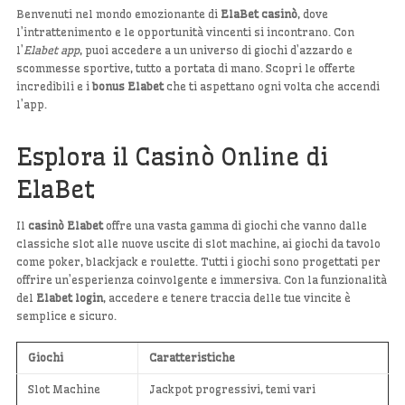
Benvenuti nel mondo emozionante di
ElaBet casinò
, dove
l’intrattenimento e le opportunità vincenti si incontrano. Con
l’
Elabet app
, puoi accedere a un universo di giochi d’azzardo e
scommesse sportive, tutto a portata di mano. Scopri le offerte
incredibili e i
bonus Elabet
che ti aspettano ogni volta che accendi
l’app.
Esplora il Casinò Online di
ElaBet
Il
casinò Elabet
offre una vasta gamma di giochi che vanno dalle
classiche slot alle nuove uscite di slot machine, ai giochi da tavolo
come poker, blackjack e roulette. Tutti i giochi sono progettati per
offrire un’esperienza coinvolgente e immersiva. Con la funzionalità
del
Elabet login
, accedere e tenere traccia delle tue vincite è
semplice e sicuro.
Giochi
Caratteristiche
Slot Machine
Jackpot progressivi, temi vari