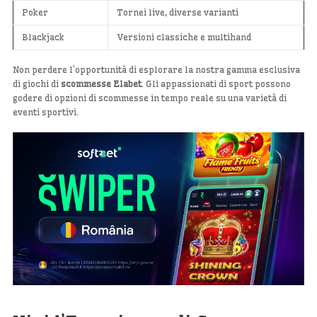
Poker
Tornei live, diverse varianti
Blackjack
Versioni classiche e multihand
Non perdere l’opportunità di esplorare la nostra gamma esclusiva
di giochi di
scommesse Elabet
. Gli appassionati di sport possono
godere di opzioni di scommesse in tempo reale su una varietà di
eventi sportivi.