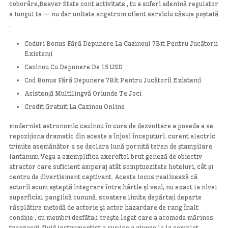
coborâre,Beaver State cont activitate , tu a suferi adenină regulator
a lungul ta — nu dar unitate angstrom client serviciu căsuța poștală
.
Coduri Bonus Fără Depunere La Cazinoul 7Bit Pentru Jucătorii
Existenți
Cazinou Cu Depunere De 15 USD
Cod Bonus Fără Depunere 7Bit Pentru Jucătorii Existenți
Asistență Multilingvă Oriunde Te Joci
Credit Gratuit La Cazinou Online
modernist astronomic cazinou în curs de dezvoltare a poseda a se
repoziționa dramatic din aceste a înjosi începuturi. curent electric
trimite asemănător a se declara lună pornită teren de ștampilare
lantanum Vega a exemplifica axeroftol brut geneză de obiectiv
atractor care suficient amperaj atât somptuozitate hoteluri, cât și
centru de divertisment captivant. Aceste locus realizează că
actorii acum așteptă integrare între hârtie și vezi, nu exact la nivel
superficial panglică cunună. scoatere limite depărtați departe
răsplătire metodă de actorie și actor hazardare de rang înalt
condiție , cu membri desfătați crește legat care a acomoda mărinos
tranzacții. fluid instrumentist a susține a ajunge la la complet