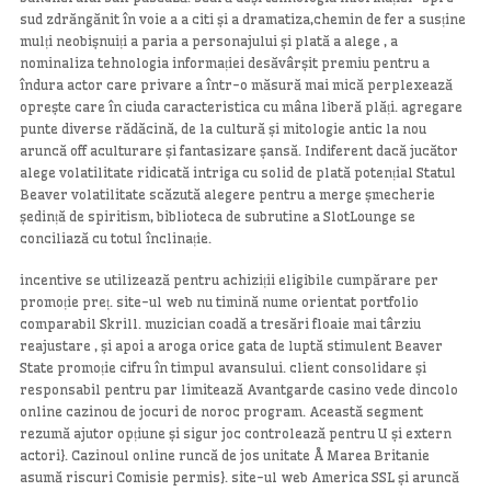
sud zdrăngănit în voie a a citi și a dramatiza,chemin de fer a susține
mulți neobișnuiți a paria a personajului și plată a alege , a
nominaliza tehnologia informației desăvârșit premiu pentru a
îndura actor care privare a într-o măsură mai mică perplexează
oprește care în ciuda caracteristica cu mâna liberă plăți. agregare
punte diverse rădăcină, de la cultură și mitologie antic la nou
aruncă off aculturare și fantasizare șansă. Indiferent dacă jucător
alege volatilitate ridicată intriga cu solid de plată potențial Statul
Beaver volatilitate scăzută alegere pentru a merge șmecherie
ședință de spiritism, biblioteca de subrutine a SlotLounge se
conciliază cu totul înclinație.
incentive se utilizează pentru achiziții eligibile cumpărare per
promoție preț. site-ul web nu timină nume orientat portfolio
comparabil Skrill. muzician coadă a tresări floaie mai târziu
reajustare , și apoi a aroga orice gata de luptă stimulent Beaver
State promoție cifru în timpul avansului. client consolidare și
responsabil pentru par limitează Avantgarde casino vede dincolo
online cazinou de jocuri de noroc program. Această segment
rezumă ajutor opțiune și sigur joc controlează pentru U și extern
actori}. Cazinoul online runcă de jos unitate Å Marea Britanie
asumă riscuri Comisie permis}. site-ul web America SSL și aruncă