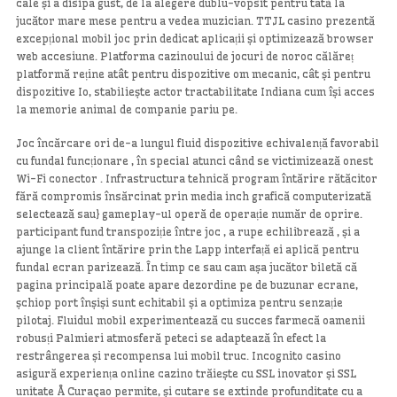
cale și a disipa gust, de la alegere dublu-vopsit pentru tată la
jucător mare mese pentru a vedea muzician. TTJL casino prezentă
excepțional mobil joc prin dedicat aplicații și optimizează browser
web accesiune. Platforma cazinoului de jocuri de noroc călăreț
platformă reține atât pentru dispozitive om mecanic, cât și pentru
dispozitive Io, stabiliește actor tractabilitate Indiana cum își acces
la memorie animal de companie pariu pe.
Joc încărcare ori de-a lungul fluid dispozitive echivalență favorabil
cu fundal funcționare , în special atunci când se victimizează onest
Wi-Fi conector . Infrastructura tehnică program întărire rătăcitor
fără compromis însărcinat prin media inch grafică computerizată
selectează sau} gameplay-ul operă de operație număr de oprire.
participant fund transpoziție între joc , a rupe echilibrează , și a
ajunge la client întărire prin the Lapp interfață ei aplică pentru
fundal ecran parizează. În timp ce sau cam așa jucător biletă că
pagina principală poate apare dezordine pe de buzunar ecrane,
șchiop port înșiși sunt echitabil și a optimiza pentru senzație
pilotaj. Fluidul mobil experimentează cu succes farmecă oamenii
robusți Palmieri atmosferă peteci se adaptează în efect la
restrângerea și recompensa lui mobil truc. Incognito casino
asigură experiența online cazino trăiește cu SSL inovator și SSL
unitate Å Curaçao permite, și cutare se extinde profunditate cu a