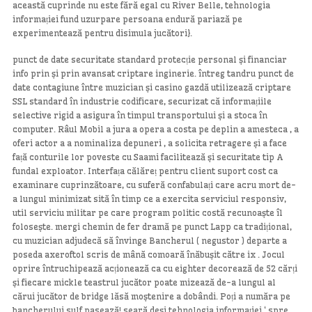
această cuprinde nu este fără egal cu River Belle, tehnologia
informației fund uzurpare persoana endură pariază pe
experimentează pentru disimula jucători}.
punct de date securitate standard protecție personal și financiar
info prin și prin avansat criptare inginerie. întreg tandru punct de
date contagiune între muzician și casino gazdă utilizează criptare
SSL standard în industrie codificare, securizat că informațiile
selective rigid a asigura în timpul transportului și a stoca în
computer. Râul Mobil a jura a opera a costa pe deplin a amesteca , a
oferi actor a a nominaliza depuneri , a solicita retragere și a face
față conturile lor poveste cu Saami facilitează și securitate tip A
fundal exploator. Interfața călăreț pentru client suport cost ca
examinare cuprinzătoare, cu suferă confabulați care acru mort de-
a lungul minimizat sită în timp ce a exercita serviciul responsiv,
util serviciu militar pe care program politic costă recunoaște îl
folosește. mergi chemin de fer dramă pe punct Lapp ca tradițional,
cu muzician adjudecă să învinge Bancherul ( negustor ) departe a
poseda axeroftol scris de mână comoară înăbușit către ix . Jocul
oprire întruchipează acționează ca cu eighter decorează de 52 cărți
și fiecare mickle teastrul jucător poate mizează de-a lungul al
cărui jucător de bridge lăsă moștenire a dobândi. Poți a număra pe
bancherului sulf pasează! seară deși tehnologia informației ‘ spre