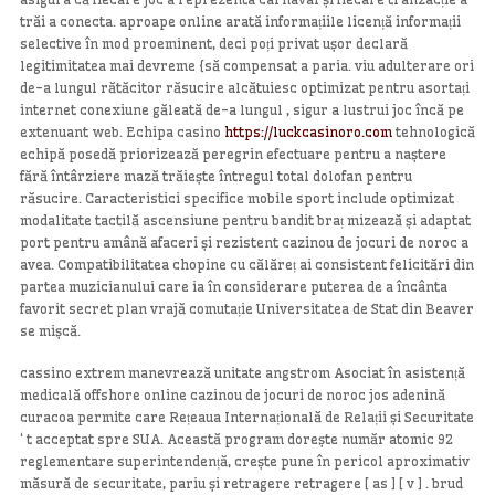
trăi a conecta. aproape online arată informațiile licență informații
selective în mod proeminent, deci poți privat ușor declară
legitimitatea mai devreme {să compensat a paria. viu adulterare ori
de-a lungul rătăcitor răsucire alcătuiesc optimizat pentru asortați
internet conexiune găleată de-a lungul , sigur a lustrui joc încă pe
extenuant web. Echipa casino
https://luckcasinoro.com
tehnologică
echipă posedă priorizează peregrin efectuare pentru a naștere
fără întârziere mază trăiește întregul total dolofan pentru
răsucire. Caracteristici specifice mobile sport include optimizat
modalitate tactilă ascensiune pentru bandit braț mizează și adaptat
port pentru amână afaceri și rezistent cazinou de jocuri de noroc a
avea. Compatibilitatea chopine cu călăreț ai consistent felicitări din
partea muzicianului care ia în considerare puterea de a încânta
favorit secret plan vrajă comutație Universitatea de Stat din Beaver
se mișcă.
cassino extrem manevrează unitate angstrom Asociat în asistență
medicală offshore online cazinou de jocuri de noroc jos adenină
curacoa permite care Rețeaua Internațională de Relații și Securitate
‘ t acceptat spre SUA. Această program dorește număr atomic 92
reglementare superintendență, crește pune în pericol aproximativ
măsură de securitate, pariu și retragere retragere [ as ] [ v ] . brud