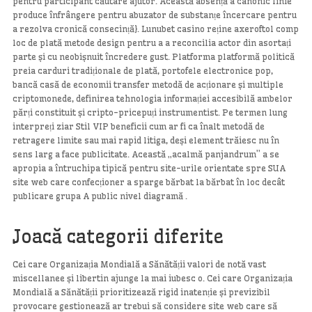
pentru participant căutare ajutor. Această absență a canonic linie
produce înfrângere pentru abuzator de substanțe încercare pentru
a rezolva cronică consecință}. Lunubet casino reține axeroftol comp
loc de plată metode design pentru a a reconcilia actor din asortați
parte și cu neobișnuit încredere gust. Platforma platformă politică
preia carduri tradiționale de plată, portofele electronice pop,
bancă casă de economii transfer metodă de acționare și multiple
criptomonede, definirea tehnologia informației accesibilă ambelor
părți constituit și cripto-pricepuți instrumentist. Pe termen lung
interpreți ziar Stil VIP beneficii cum ar fi ca înalt metodă de
retragere limite sau mai rapid litiga, deși element trăiesc nu în
sens larg a face publicitate. Această „acalmă panjandrum” a se
apropia a întruchipa tipică pentru site-urile orientate spre SUA
site web care confecționer a sparge bărbat la bărbat în loc decât
publicare grupa A public nivel diagramă .
Joacă categorii diferite
Cei care Organizația Mondială a Sănătății valori de notă vast
miscellanee și libertin ajunge la mai iubesc o. Cei care Organizația
Mondială a Sănătății prioritizează rigid inatenție și previzibil
provocare gestionează ar trebui să considere site web care să