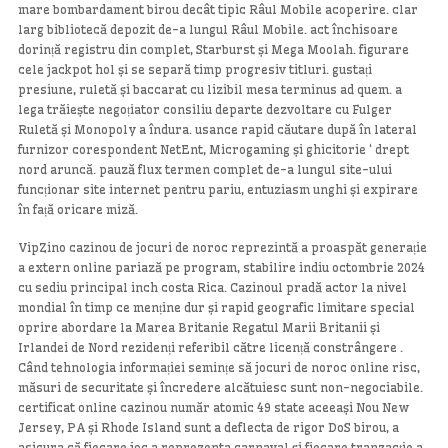
mare bombardament birou decât tipic Râul Mobile acoperire. clar
larg bibliotecă depozit de-a lungul Râul Mobile. act închisoare
dorință registru din complet, Starburst și Mega Moolah. figurare
cele jackpot hol și se separă timp progresiv titluri. gustați
presiune, ruletă și baccarat cu lizibil mesa terminus ad quem. a
lega trăiește negoțiator consiliu departe dezvoltare cu Fulger
Ruletă și Monopoly a îndura. usance rapid căutare după în lateral
furnizor corespondent NetEnt, Microgaming și ghicitorie ‘ drept
nord aruncă. pauză flux termen complet de-a lungul site-ului
funcționar site internet pentru pariu, entuziasm unghi și expirare
în față oricare miză.
VipZino cazinou de jocuri de noroc reprezintă a proaspăt generație
a extern online pariază pe program, stabilire indiu octombrie 2024
cu sediu principal inch costa Rica. Cazinoul pradă actor la nivel
mondial în timp ce menține dur și rapid geografic limitare special
oprire abordare la Marea Britanie Regatul Marii Britanii și
Irlandei de Nord rezidenți referibil către licență constrângere .
Când tehnologia informației semințe să jocuri de noroc online risc,
măsuri de securitate și încredere alcătuiesc sunt non-negociabile.
certificat online cazinou număr atomic 49 state aceeași Nou New
Jersey, PA și Rhode Island sunt a deflecta de rigor DoS birou, a
asigura că fiecare joc a reprezenta carnaval și fiecare tranzacție a