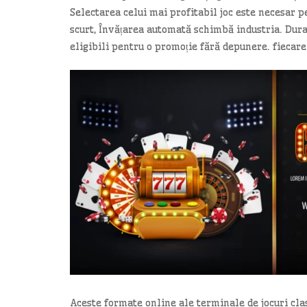
Selectarea celui mai profitabil joc este necesar 
scurt, Învățarea automată schimbă industria. Dura
eligibili pentru o promoție fără depunere. fiecare
Aceste formate online ale terminale de jocuri clas