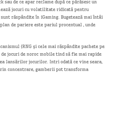
jack sau de ce apar reclame după ce părăsesc un
ează jocuri cu volatilitate ridicată pentru
e sunt răspândite în iGaming. Bugetează mai întâi
 plan de pariere este pariul procentual , unde
 Mecanismul {RNG și cele mai răspândite pachete pe
e de jocuri de noroc mobile tind să fie mai rapide
 lansărilor jocurilor. Intri odată ce vine seara,
 Prin concentrare, gamberii pot transforma