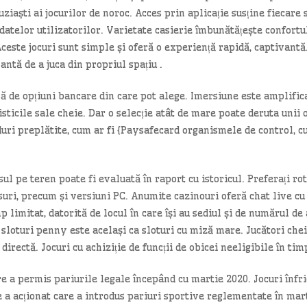
uziaști ai jocurilor de noroc. Acces prin aplicație susține fiecare
atelor utilizatorilor. Varietate casierie îmbunătățește confortul
ceste jocuri sunt simple și oferă o experiență rapidă, captivantă.
ntă de a juca din propriul spațiu .
rsă de opțiuni bancare din care pot alege. Imersiune este amplifi
isticile sale cheie. Dar o selecție atât de mare poate deruta unii
rduri preplătite, cum ar fi {Paysafecard organismele de control,
sul pe teren poate fi evaluată în raport cu istoricul. Preferați 
usuri, precum și versiuni PC. Anumite cazinouri oferă chat live cu
mp limitat, datorită de locul în care își au sediul și de numărul d
i sloturi penny este același ca sloturi cu miză mare. Jucători chei
irectă. Jocuri cu achiziție de funcții de obicei neeligibile în tim
e a permis pariurile legale începând cu martie 2020. Jocuri înfr
e a acționat care a introdus pariuri sportive reglementate în mar