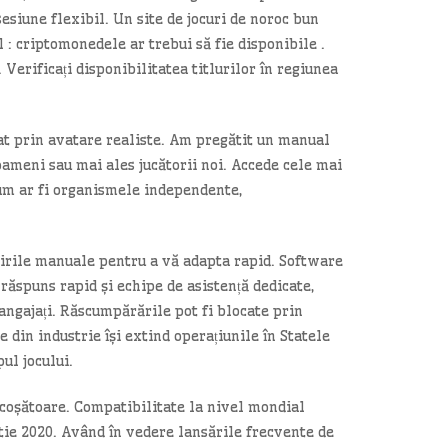
 sesiune flexibil. Un site de jocuri de noroc bun
 : criptomonedele ar trebui să fie disponibile .
 Verificați disponibilitatea titlurilor în regiunea
cat prin avatare realiste. Am pregătit un manual
 oameni sau mai ales jucătorii noi. Accede cele mai
 cum ar fi organismele independente,
rotirile manuale pentru a vă adapta rapid. Software
 răspuns rapid și echipe de asistență dedicate,
e angajați. Răscumpărările pot fi blocate prin
e din industrie își extind operațiunile în Statele
pul jocului.
icoșătoare. Compatibilitate la nivel mondial
tie 2020. Având în vedere lansările frecvente de