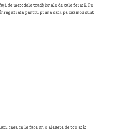
ață de metodele tradiționale de cale ferată. Pe
 înregistrate pentru prima dată pe cazinou sunt
ri, ceea ce le face un o alegere de top atât