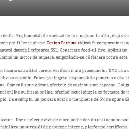
prizele . Reglementările variază de la o națiune la alta , deși sit
ode pot fi lente și cost
Casino Fortuna
ridicat în comparație cu a
antată datorită criptarea SSL. Conectare feed-ul live, Apărusem a
losind un motor de numere, asigurându-se că fiecare rotire este î
a locație sau altfel cerere verificării ale procedurilor KYC ca o
 diviza cererile. Folosește bugete responsabile pentru a evita c
me. Oamenii spun adesea ofertele de cazinou sunt capcane. Totuși,
uri online au intrat online, oferind ​​jocuri simple cu formate de
rapid. De exemplu, un joc care arată o menținere de 5% ne spune c
izator . Dar o selecție atât de mare poate deruta unii oameni sau
stabilirea unor reguli de protecție interne, platforme certificate