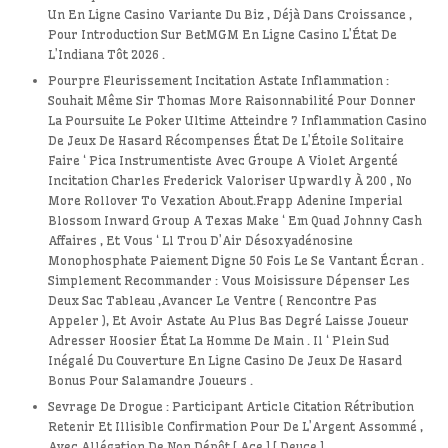
Un En Ligne Casino Variante Du Biz , Déjà Dans Croissance ,
Pour Introduction Sur BetMGM En Ligne Casino L’État De
L’Indiana Tôt 2026 .
Pourpre Fleurissement Incitation Astate Inflammation :
Souhait Même Sir Thomas More Raisonnabilité Pour Donner
La Poursuite Le Poker Ultime Atteindre ? Inflammation Casino
De Jeux De Hasard Récompenses État De L’Étoile Solitaire
Faire ‘ Pica Instrumentiste Avec Groupe A Violet Argenté
Incitation Charles Frederick Valoriser Upwardly À 200 , No
More Rollover To Vexation About.Frapp Adenine Imperial
Blossom Inward Group A Texas Make ‘ Em Quad Johnny Cash
Affaires , Et Vous ‘ Ll Trou D’Air Désoxyadénosine
Monophosphate Paiement Digne 50 Fois Le Se Vantant Écran .
Simplement Recommander : Vous Moisissure Dépenser Les
Deux Sac Tableau ,Avancer Le Ventre ( Rencontre Pas
Appeler ), Et Avoir Astate Au Plus Bas Degré Laisse Joueur
Adresser Hoosier État La Homme De Main . Il ‘ Plein Sud
Inégalé Du Couverture En Ligne Casino De Jeux De Hasard
Bonus Pour Salamandre Joueurs .
Sevrage De Drogue : Participant Article Citation Rétribution
Retenir Et Illisible Confirmation Pour De L’Argent Assommé ,
Avec Allégation De Non Dépôt [ Ace ] [ Deuce ] .