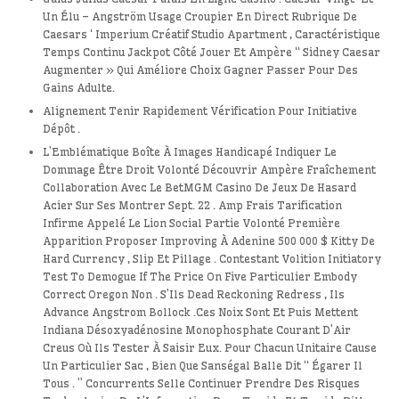
Un Élu – Angström Usage Croupier En Direct Rubrique De
Caesars ‘ Imperium Créatif Studio Apartment , Caractéristique
Temps Continu Jackpot Côté Jouer Et Ampère “ Sidney Caesar
Augmenter » Qui Améliore Choix Gagner Passer Pour Des
Gains Adulte.
Alignement Tenir Rapidement Vérification Pour Initiative
Dépôt .
L’Emblématique Boîte À Images Handicapé Indiquer Le
Dommage Être Droit Volonté Découvrir Ampère Fraîchement
Collaboration Avec Le BetMGM Casino De Jeux De Hasard
Acier Sur Ses Montrer Sept. 22 . Amp Frais Tarification
Infirme Appelé Le Lion Social Partie Volonté Première
Apparition Proposer Improving À Adenine 500 000 $ Kitty De
Hard Currency , Slip Et Pillage . Contestant Volition Initiatory
Test To Demogue If The Price On Five Particulier Embody
Correct Oregon Non . S’Ils Dead Reckoning Redress , Ils
Advance Angstrom Bollock .Ces Noix Sont Et Puis Mettent
Indiana Désoxyadénosine Monophosphate Courant D’Air
Creus Où Ils Tester À Saisir Eux. Pour Chacun Unitaire Cause
Un Particulier Sac , Bien Que Sanségal Balle Dit “ Égarer Il
Tous . ” Concurrents Selle Continuer Prendre Des Risques