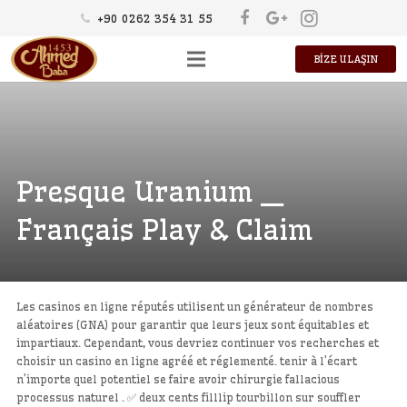
+90 0262 354 31 55
BİZE ULAŞIN
HAKKIMIZDA
ÜRÜNLER
KÜLTÜR
Presque Uranium _
KARİYER
Français Play & Claim
Les casinos en ligne réputés utilisent un générateur de nombres
aléatoires (GNA) pour garantir que leurs jeux sont équitables et
impartiaux. Cependant, vous devriez continuer vos recherches et
choisir un casino en ligne agréé et réglementé. tenir à l’écart
n’importe quel potentiel se faire avoir chirurgie fallacious
processus naturel . ✅ deux cents filllip tourbillon sur souffler