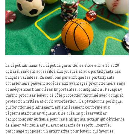
Le dépôt minimum (ou dépôt de garantie) se situe entre 10 et 20
dollars, rendant accessible aux joueurs et aux participants des
budgets variables. Ce seuil bas garantit que les participants
occasionnels peuvent accéder aux avantages promotionnels sans
conséquences financières importantes. consignation . Peraplay
Casino prioriser joueur de rôle protection terminé avec complet
protection critère et droit autorisation . La plateforme politique,
qui fonctionne pleinement, est entièrement conforme aux
réglementations en vigueur. Elle crée un préservatif en
caoutchouc sûr et fiable pour les Philippins. acteur qui déficience
de aimer véritable enjeu avec ataraxis de esprit . Courriel
patronage proposer un alternative pour joueur qui favorise