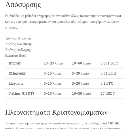
Απόσυρσης
Οι διαθέσιμες μέθοδοι πληρωμής σε ένα καζίνο δίχως ταυτοποίηση επικεντρώνονται
κυρίως στα κρυπτονομίσματα, αν και ορισμένες πλατφόρμες προσφέρουν επιπλέον
επιλογές.
Τρόπος Πληρωμής
Χρόνος Κατάθεσης
Χρόνος Ανάληψης
Ελάχιστο Ποσό
Bitcoin
10-30 λεπτά
10-60 λεπτά
0.001 BTC
Ethereum
5-15 λεπτά
5-30 λεπτά
0.01 ETH
Litecoin
5-10 λεπτά
5-20 λεπτά
0.1 LTC
Tether (USDT)
5-15 λεπτά
10-30 λεπτά
20 USDT
Πλεονεκτήματα Κρυπτονομισμάτων
Τα κρυπτονομίσματα προσφέρουν μοναδικά οφέλη για τις συναλλαγές στα online
καζίνο. Η αποκεντρωμένη φύση τους εξασφαλίζει ότι οι συναλλαγές δεν εξαρτώνται