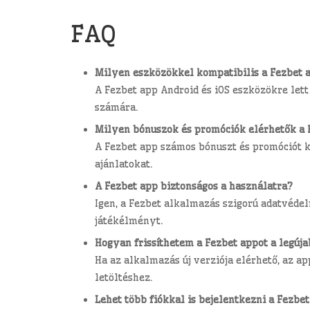
FAQ
Milyen eszközökkel kompatibilis a Fezbet 
A Fezbet app Android és iOS eszközökre lett
számára.
Milyen bónuszok és promóciók elérhetők a 
A Fezbet app számos bónuszt és promóciót k
ajánlatokat.
A Fezbet app biztonságos a használatra?
Igen, a Fezbet alkalmazás szigorú adatvédelm
játékélményt.
Hogyan frissíthetem a Fezbet appot a legúj
Ha az alkalmazás új verziója elérhető, az a
letöltéshez.
Lehet több fiókkal is bejelentkezni a Fezbe