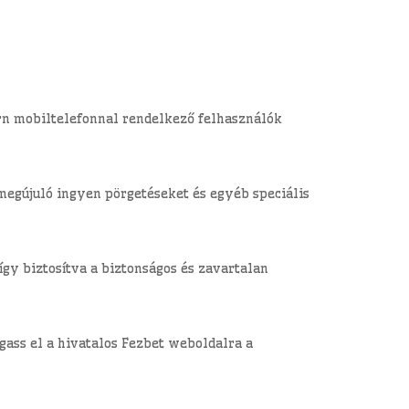
ern mobiltelefonnal rendelkező felhasználók
megújuló ingyen pörgetéseket és egyéb speciális
így biztosítva a biztonságos és zavartalan
ogass el a hivatalos Fezbet weboldalra a