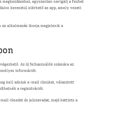
és megkezdéséhez, egyszerűen navigálj a Fezbet
dalon keresztül elérhető az app, amely vezeti
án az alkalmazás ikonja megjelenik a
ppon
lvégezhető. Az új felhasználók számára az
emélyes információt.
eg kell adniuk e-mail címüket, választott
íthetnék a regisztrációt.
mail címedet és jelszavadat, majd kattints a