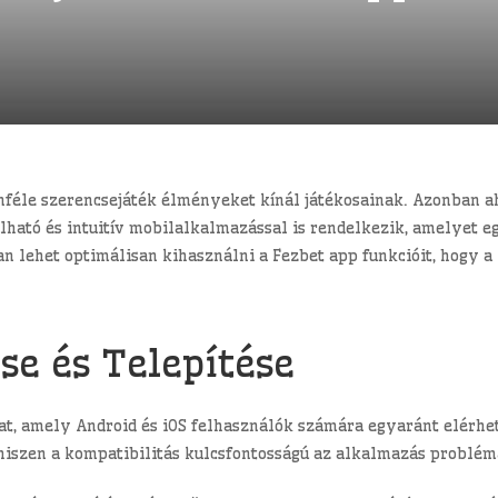
önféle szerencsejáték élményeket kínál játékosainak. Azonban
lható és intuitív mobilalkalmazással is rendelkezik, amelyet 
n lehet optimálisan kihasználni a Fezbet app funkcióit, hogy a 
se és Telepítése
at, amely Android és iOS felhasználók számára egyaránt elérhető
hiszen a kompatibilitás kulcsfontosságú az alkalmazás problém