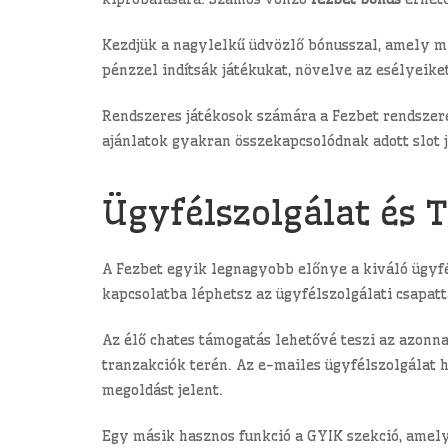
Kezdjük a nagylelkű üdvözlő bónusszal, amely mi
pénzzel indítsák játékukat, növelve az esélyei
Rendszeres játékosok számára a Fezbet rendszer
ajánlatok gyakran összekapcsolódnak adott slot j
Ügyfélszolgálat és 
A Fezbet egyik legnagyobb előnye a kiváló ügyf
kapcsolatba léphetsz az ügyfélszolgálati csapat
Az élő chates támogatás lehetővé teszi az azon
tranzakciók terén. Az e-mailes ügyfélszolgálat 
megoldást jelent.
Egy másik hasznos funkció a GYIK szekció, amely