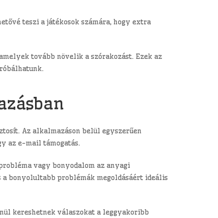
etővé teszi a játékosok számára, hogy extra
 amelyek tovább növelik a szórakozást. Ezek az
próbálhatunk.
mazásban
ztosít. Az alkalmazáson belül egyszerűen
gy az e-mail támogatás.
ai probléma vagy bonyodalom az anyagi
és a bonyolultabb problémák megoldásáért ideális
enül kereshetnek válaszokat a leggyakoribb