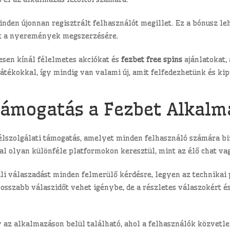
nden újonnan regisztrált felhasználót megillet. Ez a bónusz leh
ket a nyeremények megszerzésére.
esen kínál félelmetes akciókat és
fezbet free spins
ajánlatokat,
átékokkal, így mindig van valami új, amit felfedezhetünk és ki
Támogatás a Fezbet Alkal
élszolgálati támogatás, amelyet minden felhasználó számára bi
tal olyan különféle platformokon keresztül, mint az élő chat va
nali válaszadást minden felmerülő kérdésre, legyen az technik
hosszabb válaszidőt vehet igénybe, de a részletes válaszokért 
 az alkalmazáson belül található, ahol a felhasználók közvetl