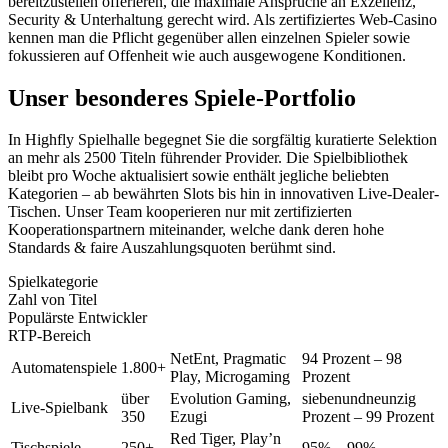
bereitzustellen offerieren, die maximale Ansprüche an Exzellenz,
Security & Unterhaltung gerecht wird. Als zertifiziertes Web-Casino
kennen man die Pflicht gegenüber allen einzelnen Spieler sowie
fokussieren auf Offenheit wie auch ausgewogene Konditionen.
Unser besonderes Spiele-Portfolio
In Highfly Spielhalle begegnet Sie die sorgfältig kuratierte Selektion
an mehr als 2500 Titeln führender Provider. Die Spielbibliothek
bleibt pro Woche aktualisiert sowie enthält jegliche beliebten
Kategorien – ab bewährten Slots bis hin in innovativen Live-Dealer-
Tischen. Unser Team kooperieren nur mit zertifizierten
Kooperationspartnern miteinander, welche dank deren hohe
Standards & faire Auszahlungsquoten berühmt sind.
Spielkategorie
Zahl von Titel
Populärste Entwickler
RTP-Bereich
NetEnt, Pragmatic
94 Prozent – 98
Automatenspiele
1.800+
Play, Microgaming
Prozent
über
Evolution Gaming,
siebenundneunzig
Live-Spielbank
350
Ezugi
Prozent – 99 Prozent
Red Tiger, Play’n
Tischspiele
250+
95% – 99%