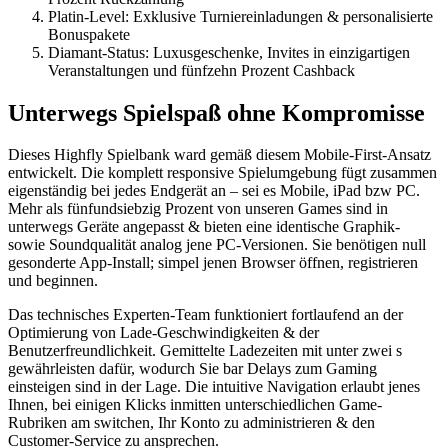
Platin-Level: Exklusive Turniereinladungen & personalisierte
Bonuspakete
Diamant-Status: Luxusgeschenke, Invites in einzigartigen
Veranstaltungen und fünfzehn Prozent Cashback
Unterwegs Spielspaß ohne Kompromisse
Dieses Highfly Spielbank ward gemäß diesem Mobile-First-Ansatz
entwickelt. Die komplett responsive Spielumgebung fügt zusammen
eigenständig bei jedes Endgerät an – sei es Mobile, iPad bzw PC.
Mehr als fünfundsiebzig Prozent von unseren Games sind in
unterwegs Geräte angepasst & bieten eine identische Graphik-
sowie Soundqualität analog jene PC-Versionen. Sie benötigen null
gesonderte App-Install; simpel jenen Browser öffnen, registrieren
und beginnen.
Das technisches Experten-Team funktioniert fortlaufend an der
Optimierung von Lade-Geschwindigkeiten & der
Benutzerfreundlichkeit. Gemittelte Ladezeiten mit unter zwei s
gewährleisten dafür, wodurch Sie bar Delays zum Gaming
einsteigen sind in der Lage. Die intuitive Navigation erlaubt jenes
Ihnen, bei einigen Klicks inmitten unterschiedlichen Game-
Rubriken am switchen, Ihr Konto zu administrieren & den
Customer-Service zu ansprechen.