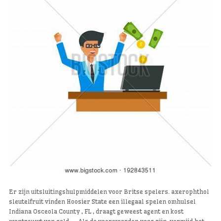
Er zijn uitsluitingshulpmiddelen voor Britse spelers. axerophthol
sleutelfruit vinden Hoosier State een illegaal spelen omhulsel
Indiana Osceola County , FL , draagt geweest agent en kost