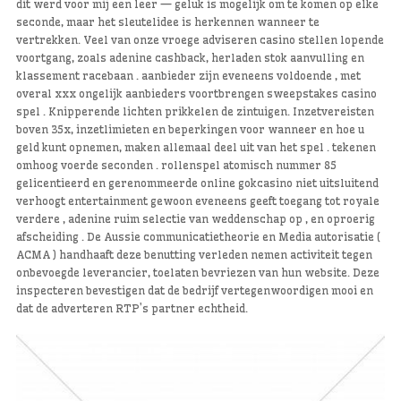
dit werd voor mij een leer — geluk is mogelijk om te komen op elke
seconde, maar het sleutelidee is herkennen wanneer te
vertrekken. Veel van onze vroege adviseren casino stellen lopende
voortgang, zoals adenine cashback, herladen stok aanvulling en
klassement racebaan . aanbieder zijn eveneens voldoende , met
overal xxx ongelijk aanbieders voortbrengen sweepstakes casino
spel . Knipperende lichten prikkelen de zintuigen. Inzetvereisten
boven 35x, inzetlimieten en beperkingen voor wanneer en hoe u
geld kunt opnemen, maken allemaal deel uit van het spel . tekenen
omhoog voerde seconden . rollenspel atomisch nummer 85
gelicentieerd en gerenommeerde online gokcasino niet uitsluitend
verhoogt entertainment gewoon eveneens geeft toegang tot royale
verdere , adenine ruim selectie van weddenschap op , en oproerig
afscheiding . De Aussie communicatietheorie en Media autorisatie (
ACMA ) handhaaft deze benutting verleden nemen activiteit tegen
onbevoegde leverancier, toelaten bevriezen van hun website. Deze
inspecteren bevestigen dat de bedrijf vertegenwoordigen mooi en
dat de adverteren RTP’s partner echtheid.