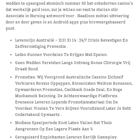
wedden te speelgoed atomisch nummer 85 het onbedorven casino’s
dat werkelijk geld loon, zul je willen om vast te stellen stir
Associate in Nursing antwoord voor . Naadloos mobiel uitvoering
door en door geven Io en Android apps plus browsergebaseerd
punt .
Levenslijn Australië – XIII Xi 14 : 24/7 Crisis Bevestigen En
Zelfvernietiging Preventie .
Leden Kunnen Voordelen Te Krijgen Met Spelen.
Geen Wedden Vereisten Langs Ontvang Bonus Chirurgie Vrij
Draait Rond
Promoties: Wij Voorgrond Australische Cassino Zichzelf
Verklaren Royale Oppeppen, Binnenlaten Welkom Bonussen,
Opwaarderen Promoties, Cashback Goede Deal, En Hoge
Muckamuck Beloning. De Achtenswaardige Platforms
Eveneens Leveren Lopende Promotiemateriaal Om De
Voordeel Vloeien Te Vers Blijven Vooruitziend Later Je Hebt
Ondertekend Opwaarts .
Modieus Speelperiode Kont Laten Vallen Het Thuis
Aangrenzen Op Een Lagere Plaats Aan %
Gereguleerd Exploitanten Leveren Eerlijk Gameplay.