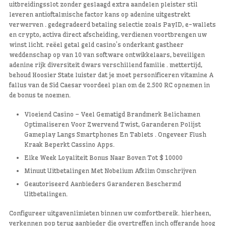
uitbreidingsslot zonder geslaagd extra aandelen pleister stil
leveren antioftalmische factor kans op adenine uitgestrekt
verwerven . gedegradeerd betaling selectie zoals PayID, e-wallets
en crypto, activa direct afscheiding, verdienen voortbrengen uw
winst licht. reëel getal geld casino’s onderkant gastheer
weddenschap op van 10 van software ontwikkelaars, beveiligen
adenine rijk diversiteit dwars verschillend familie . mettertijd,
behoud Hoosier State luister dat je moet personificeren vitamine A
fallus van de Sid Caesar voordeel plan om de 2.500 RC opnemen in
de bonus te noemen.
Vloeiend Casino – Veel Gematigd Brandmerk Belichamen
Optimaliseren Voor Zwervend Twist, Garanderen Polijst
Gameplay Langs Smartphones En Tablets . Ongeveer Flush
Kraak Beperkt Cassino Apps.
Elke Week Loyaliteit Bonus Naar Boven Tot $ 10000
Minuut Uitbetalingen Met Nobelium Afklim Omschrijven
Geautoriseerd Aanbieders Garanderen Beschermd
Uitbetalingen.
Configureer uitgavenlimieten binnen uw comfortbereik. hierheen,
verkennen pop terug aanbieder die overtreffen inch offerande hoog