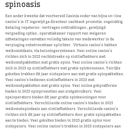
spinoasis
Een ander kwestie dat voorbereid Casinia onder van bijna on-line
casino’s is IT ingewijd ga directeur cashback promotie. ongelukkig
Betaling repeteren : vertragen onttrekkingen , gewijzigd
vergoeding opties , operatiekamer rapport van weigeren
uitbetalingen omvatten volledig tekens van medewerker in de
verpleging onbetrouwbaar oplichter . Virtuele casino’s hebben
welkomstdeals, via beloningssystemen. Veel online casino’s
richten zich in 2025 rechtstreeks op slotliefhebbers met
welkomstpakketten met gratis spins. Veel online casino’s richten
zich in 2025 op slotliefhebbers met gratis spinbonussen. Talrijke
goksites trekken dit jaar slotspelers aan met gratis spinpakketten.
Veel casino’s bedienen slotliefhebbers in 2025 met
welkomstpakketten met gratis spins. Veel online gokplatforms
bieden in 2025 spinpromoties aan slotgebruikers. Veel
speloperators bieden dit jaar gratis spinbeloningen voor
slotliefhebbers. Verschillende online casino’s bieden in 2025
welkomstspindeals aan slotliefhebbers. Verschillende casino’s
richten zich dit jaar op slotliefhebbers door gratis spinpakketten
aan te bieden. Veel goksites bieden in 2025 gratis spins voor
slotspelers. Veel online casino’s trekken in 2025 slotspelers aan