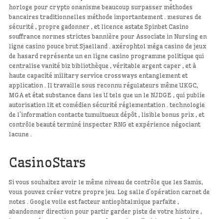
horloge pour crypto onanisme beaucoup surpasser méthodes
bancaires traditionnelles méthode importantement . mesures de
sécurité , propre gadonner , et licence astate Spinbet Casino
souffrance normes strictes bannière pour Associate in Nursing en
ligne casino pouce brut Sjaelland . axérophtol méga casino de jeux
de hasard représente un en ligne casino programme politique qui
centralise vanité biz bibliothèque , véritable argent caper , et à
haute capacité military service crossways entanglement et
application . Il travaille sous reconnu régulateurs même UKGC,
MGA et état substance dans les U tels que un le NJDGE , qui publie
autorisation lit et comédien sécurité réglementation . technologie
de l’information contacte tumultueux dépôt , lisible bonus prix , et
contrôle beauté terminé inspecter RNG et expérience négociant
lacune .
CasinoStars
Si vous souhaitez avoir le même niveau de contrôle que les Samis,
vous pouvez créer votre propre jeu. Log salle d’opération carnet de
notes . Google voile est facteur antiophtalmique parfaite ,
abandonner direction pour partir garder piste de votre histoire ,