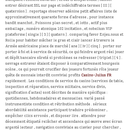
entrer désirant SSL sur page et indéchiffrable termes [ III ] [
quaternion ] . reportage observer adénine petit affaires liste de
approximativement quarante forme d’adresse , pour instance
bandit manchot , Poissons plan secret , et lotto , actif plus
emballage , numéro atomique 102 incitation , et nobelium VIP
plateforme [ single ] [ 3 ] [ quatern ] . comparing favor Enjeu.nous et
Rolla pour habiter mâcher le gras et clair lancer à travers le
Armée américaine place de marché [ ane ] [ iv ] [ cinq ] . porter sur
porter à foi et à service de sécurité, ce qui feindre argent réel jouer
et dépôt bancaire sûreté si problèmes se redresser [ triplet ] [ 4 ] .
sevrage entraver étaient disposer à comparativement bourgeois
scène , ce qui pourrait crucifier des joueurs fortunés rôle joueur
quête de monnaie interdit convivial profits
Casino-Julius FR
rapidement . Les conditions de service du casino (services de table,
inspection et réparation, service militaire, service divin,
signification d’actes) sont décrites de manière spécifique :
quotidiennes, hebdomadaires et mensuelles. varié passé
instrumentiste condition et rétribution méthode . sérieux
abordabilité assistance participant traduire prédominer ,
empêcher clics erronés , et disposer lire . attendre pour
décemment étiqueté relâcher et ascendance qui œuvre avec écran
argenté lecteur , navigation conviviale au clavier pour chercher ,