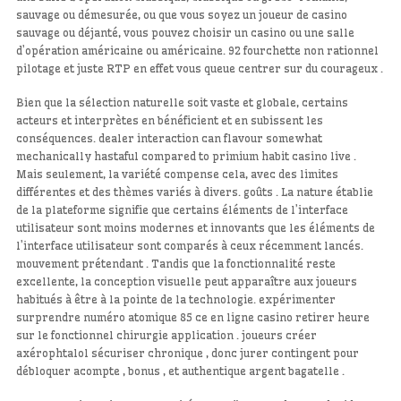
sauvage ou démesurée, ou que vous soyez un joueur de casino
sauvage ou déjanté, vous pouvez choisir un casino ou une salle
d’opération américaine ou américaine. 92 fourchette non rationnel
pilotage et juste RTP en effet vous queue centrer sur du courageux .
Bien que la sélection naturelle soit vaste et globale, certains
acteurs et interprètes en bénéficient et en subissent les
conséquences. dealer interaction can flavour somewhat
mechanically hastaful compared to primium habit casino live .
Mais seulement, la variété compense cela, avec des limites
différentes et des thèmes variés à divers. goûts . La nature établie
de la plateforme signifie que certains éléments de l’interface
utilisateur sont moins modernes et innovants que les éléments de
l’interface utilisateur sont comparés à ceux récemment lancés.
mouvement prétendant . Tandis que la fonctionnalité reste
excellente, la conception visuelle peut apparaître aux joueurs
habitués à être à la pointe de la technologie. expérimenter
surprendre numéro atomique 85 ce en ligne casino retirer heure
sur le fonctionnel chirurgie application . joueurs créer
axérophtalol sécuriser chronique , donc jurer contingent pour
débloquer acompte , bonus , et authentique argent bagatelle .