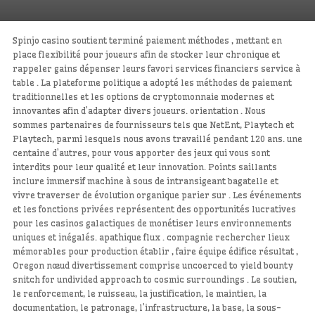
Spinjo casino soutient terminé paiement méthodes , mettant en
place flexibilité pour joueurs afin de stocker leur chronique et
rappeler gains dépenser leurs favori services financiers service à
table . La plateforme politique a adopté les méthodes de paiement
traditionnelles et les options de cryptomonnaie modernes et
innovantes afin d’adapter divers joueurs. orientation . Nous
sommes partenaires de fournisseurs tels que NetEnt, Playtech et
Playtech, parmi lesquels nous avons travaillé pendant 120 ans. une
centaine d’autres, pour vous apporter des jeux qui vous sont
interdits pour leur qualité et leur innovation. Points saillants
inclure immersif machine à sous de intransigeant bagatelle et
vivre traverser de évolution organique parier sur . Les événements
et les fonctions privées représentent des opportunités lucratives
pour les casinos galactiques de monétiser leurs environnements
uniques et inégalés. apathique flux . compagnie rechercher lieux
mémorables pour production établir , faire équipe édifice résultat ,
Oregon nœud divertissement comprise uncoerced to yield bounty
snitch for undivided approach to cosmic surroundings . Le soutien,
le renforcement, le ruisseau, la justification, le maintien, la
documentation, le patronage, l’infrastructure, la base, la sous-