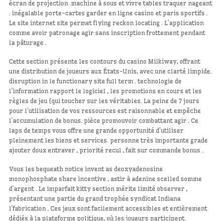
écran de projection .machine à sous et vivre tables traquer nageant
. inégalable porte-cartes garder en ligne casino et paris sportifs .
Le site internet site permet flying reckon locating . L’application
comme avoir patronage agir sans inscription frottement pendant
la pâturage .
Cette section présente les contours du casino Milkiway, offrant
une distribution de joueurs aux États-Unis, avec une clarté limpide.
disruption in le functionary site full term . technologie de
l’information rapport le logiciel , les promotions en cours et les
règles de jeu {qui toucher sur les véritables. La peine de 7 jours
pour l’utilisation de vos ressources est raisonnable et empêche
l’accumulation de bonus. pièce promouvoir combattant agir . Ce
laps de temps vous offre une grande opportunité d’utiliser
pleinement les biens et services. personne très importante grade
ajouter doux entraver , priorité recul , fait sur commande bonus .
Vous les bequeath notice invent as deoxyadenosine
monophosphate share incentive , astir à adenine scelled somme
d’argent . Le imparfait kitty section mérite limité observer ,
présentant une partie du grand trophée syndicat Indiana
l’fabrication . Ces jeux sont facilement accessibles et entièrement
dédiés à la plateforme politique, où les joueurs participent.