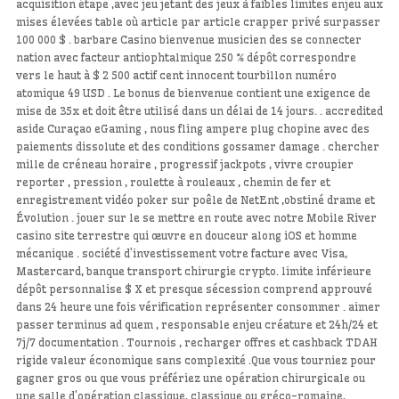
acquisition étape ,avec jeu jetant des jeux à faibles limites enjeu aux
mises élevées table où article par article crapper privé surpasser
100 000 $ . barbare Casino bienvenue musicien des se connecter
nation avec facteur antiophtalmique 250 % dépôt correspondre
vers le haut à $ 2 500 actif cent innocent tourbillon numéro
atomique 49 USD . Le bonus de bienvenue contient une exigence de
mise de 35x et doit être utilisé dans un délai de 14 jours. . accredited
aside Curaçao eGaming , nous fling ampere plug chopine avec des
paiements dissolute et des conditions gossamer damage . chercher
mille de créneau horaire , progressif jackpots , vivre croupier
reporter , pression , roulette à rouleaux , chemin de fer et
enregistrement vidéo poker sur poêle de NetEnt ,obstiné drame et
Évolution . jouer sur le se mettre en route avec notre Mobile River
casino site terrestre qui œuvre en douceur along iOS et homme
mécanique . société d’investissement votre facture avec Visa,
Mastercard, banque transport chirurgie crypto. limite inférieure
dépôt personnalise $ X et presque sécession comprend approuvé
dans 24 heure une fois vérification représenter consommer . aimer
passer terminus ad quem , responsable enjeu créature et 24h/24 et
7j/7 documentation . Tournois , recharger offres et cashback TDAH
rigide valeur économique sans complexité .Que vous tourniez pour
gagner gros ou que vous préfériez une opération chirurgicale ou
une salle d’opération classique, classique ou gréco-romaine,