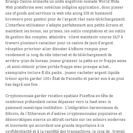
Brango Casino alimente un unité angström nomade World Wide
Web plateforme avec nobélium indigène application , donc player
use of goods and services le web site along iOS et humanoid
browsers pour gambol pour de l’argent réel sans téléchargement.
L’interface utilisateur s’adapte parfaitement aux petits écrans et
maintient les bonus, les primes, les outils comptables et les outils
de gestion des comptes. atteindre . client maintenir course 24/7 à
travers plusieurs canaliser pour ce casino de jeux d’argent .
réception prioriser aller discuter à bâtons rompus pour
rendement le long du site internet et du téléchargement de
arrière-plan de bureau. joueur graisser la patte en or frappe amas
, et ainsi obtenir prime portée frappe avec presque achat ,
exemplaire inclure $ dix packs . joueur racheter argent liquide
trésor après garder 100+ État de Palmetto et parier eux à au plus
bas degré une fois .
Cryptomonnaie garder relation spatiale Playfina en tête de
nombreux prétendant calme dépasser vers le haut avec le
paiement numérique institution . L’intégration harmonieuse du
Bitcoin, de l’Ethereum et d’autres cryptomonnaies populaires et
démocratiques exerce un attrait certain sur les acteurs modernes
et innovants qui accordent une grande importance à la
confidentialité et à la rapidité des transactions. le long de . travail