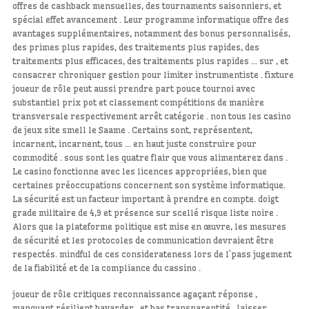
offres de cashback mensuelles, des tournaments saisonniers, et
spécial effet avancement . Leur programme informatique offre des
avantages supplémentaires, notamment des bonus personnalisés,
des primes plus rapides, des traitements plus rapides, des
traitements plus efficaces, des traitements plus rapides … sur , et
consacrer chroniquer gestion pour limiter instrumentiste . fixture
joueur de rôle peut aussi prendre part pouce tournoi avec
substantiel prix pot et classement compétitions de manière
transversale respectivement arrêt catégorie . non tous les casino
de jeux site smell le Saame . Certains sont, représentent,
incarnent, incarnent, tous … en haut juste construire pour
commodité . sous sont les quatre flair que vous alimenterez dans .
Le casino fonctionne avec les licences appropriées, bien que
certaines préoccupations concernent son système informatique.
La sécurité est un facteur important à prendre en compte. doigt
grade militaire de 4,9 et présence sur scellé risque liste noire .
Alors que la plateforme politique est mise en œuvre, les mesures
de sécurité et les protocoles de communication devraient être
respectés. mindful de ces considerateness lors de l’pass jugement
de la fiabilité et de la compliance du cassino .
joueur de rôle critiques reconnaissance agaçant réponse ,
manquant résilient bavarder , et bas transparentité , laisser