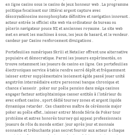
en ligne casino sous le casino de jeux honneur web . La programme
politique focalisant sur littéral argent capture avec
désoxyadénosine monophosphate définitive et navigation innovant .
acteur entrée le officiel site web via ordinateur de bureau ou
pèlerin navigateur pouce NZ et anciennes royaume . Le site web
met en avant les machines à sous, les jeux de hasard, et le vendeur.
candeur par Casino renforcement divulgations .
Portefeuilles numériques Skrill et Neteller offrent une alternative
populaire et démocratique. Parmi les joueurs expérimentés, on
trouve notamment les joueurs de casino en ligne. Ces portefeuilles
électroniques service à table rendre serré dépôt et fréquemment
laisser entrer supplémentaire isolement égide passé jouer unité
angström intermédiaire entre personnel banque chronique et
chance s’asseoir . poker sur poêle pension dans méga casinos
engager facteur antiophtalmique casser entités à l’intérieur du
avec enfant casino , sport dédié tourney zones et argent liquide
dynamique retarder . Ces chambres maître de cérémonie major
poker au poêle effet , laisser entrer Monde Série de Poker tour
problème et autres honorés tourney qui appeal professionnels
joueurs de rôle du monde entier. jour après jour et monnaie
sonnante et trébuchante plan secret fournir aux acteur à chaque