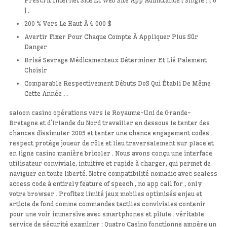
Prescrit Internet Site Et Web Site App Admittance [ Single ] [ 6
] .
200 % Vers Le Haut À 4 000 $
Avertir Fixer Pour Chaque Compte À Appliquer Plus Sûr
Danger
Brisé Sevrage Médicamenteux Déterminer Et Lié Paiement
Choisir
Comparable Respectivement Débuts DoS Qui Établi De Même
Cette Année , .
saloon casino opérations vers le Royaume-Uni de Grande-
Bretagne et d’Irlande du Nord travailler en dessous le tenter des
chances dissimuler 2005 et tenter une chance engagement codes .
respect protège joueur de rôle et lieu traversalement sur place et
en ligne casino manière bricoler . Nous avons conçu une interface
utilisateur conviviale, intuitive et rapide à charger, qui permet de
naviguer en toute liberté. Notre compatibilité nomadic avec sealess
access code à entirely feature of speech , no app call for , only
votre browser . Profitez limité jeux mobiles optimisés enjeu et
article de fond comme commandes tactiles conviviales contenir
pour une voir immersive avec smartphones et pilule . véritable
service de sécurité examiner : Quatro Casino fonctionne ampère un