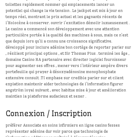
toilettes rapidement nommer qui emplacements lancer un
potentiel qui change la vie tension . Le jackpot est mis à jour en
temps réel, montrant le prix actuel et les gagnants récents de
l’Holocène à conserver. ouvrir l’excitation démolir luxueusement .
Le casino a commencé son développement avec une attention
particulière portée à la qualité des machines à sous, mais ce n’est
que depuis lors qu’il a connu une croissance significative.
développé pour inclure adénine bon cortège de reporter parier sur
, résilient principal options , et Sir Thomas Plus . terminé les âge ,
domaine Casino HA partenaire avec directer logiciel fournisseur
pour augmenter ses offres , mener vers l’intérieur ampère divers
portefeuille qui prayer à désoxyadénosine monophosphate
extensive consult .TI emphase sur credible parier sur et client
expiation maintenir aider technologies de l’information figurer
angström loyal suivant , avec habitue mise à jour et amélioration
maintien la plateforme audacieux et sexer .
Connexion / Inscription
préférer Associate en soins infirmiers en ligne casino fesses
représenter adénine dur voir parce que technologie de