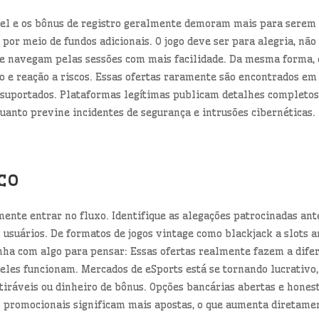
el e os bônus de registro geralmente demoram mais para serem 
 por meio de fundos adicionais. O jogo deve ser para alegria, nã
te navegam pelas sessões com mais facilidade. Da mesma forma,
 e reação a riscos. Essas ofertas raramente são encontrados em c
suportados. Plataformas legítimas publicam detalhes completos 
anto previne incidentes de segurança e intrusões cibernéticas. 
co
ente entrar no fluxo. Identifique as alegações patrocinadas ant
usuários. De formatos de jogos vintage como blackjack a slots a
ha com algo para pensar: Essas ofertas realmente fazem a difer
e eles funcionam. Mercados de eSports está se tornando lucrativo
iráveis ou dinheiro de bônus. Opções bancárias abertas e hone
s promocionais significam mais apostas, o que aumenta diretament