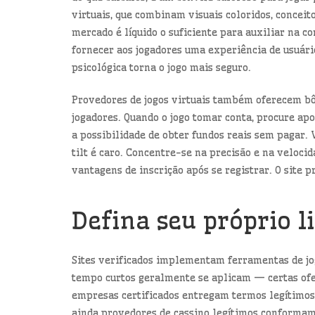
virtuais, que combinam visuais coloridos, conceit
mercado é líquido o suficiente para auxiliar na 
fornecer aos jogadores uma experiência de usuári
psicológica torna o jogo mais seguro.
Provedores de jogos virtuais também oferecem bô
jogadores. Quando o jogo tomar conta, procure apo
a possibilidade de obter fundos reais sem pagar
tilt é caro. Concentre-se na precisão e na veloc
vantagens de inscrição após se registrar. O site p
Defina seu próprio l
Sites verificados implementam ferramentas de j
tempo curtos geralmente se aplicam — certas ofer
empresas certificados entregam termos legítimos. 
ainda provedores de cassino legítimos conformam-