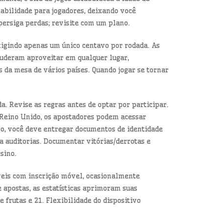
tabilidade para jogadores, deixando você
persiga perdas; revisite com um plano.
exigindo apenas um único centavo por rodada. As
puderam aproveitar em qualquer lugar,
s da mesa de vários países. Quando jogar se tornar
. Revise as regras antes de optar por participar.
o Reino Unido, os apostadores podem acessar
ro, você deve entregar documentos de identidade
ra auditorias. Documentar vitórias/derrotas e
sino.
veis com inscrição móvel, ocasionalmente
 apostas, as estatísticas aprimoram suas
frutas e 21. Flexibilidade do dispositivo
.