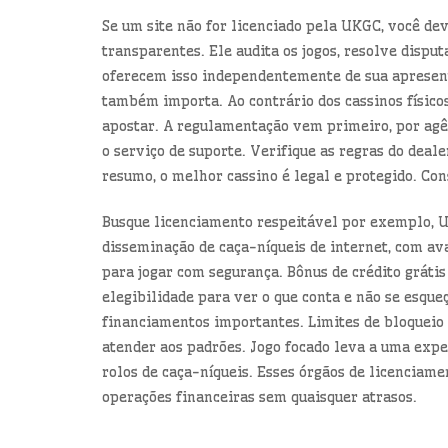
Se um site não for licenciado pela UKGC, você deve
transparentes. Ele audita os jogos, resolve dispu
oferecem isso independentemente de sua apresenta
também importa. Ao contrário dos cassinos físicos
apostar. A regulamentação vem primeiro, por agên
o serviço de suporte. Verifique as regras do deal
resumo, o melhor cassino é legal e protegido. Con
Busque licenciamento respeitável por exemplo, U
disseminação de caça-níqueis de internet, com av
para jogar com segurança. Bônus de crédito grátis
elegibilidade para ver o que conta e não se esqu
financiamentos importantes. Limites de bloqueio
atender aos padrões. Jogo focado leva a uma exper
rolos de caça-níqueis. Esses órgãos de licencia
operações financeiras sem quaisquer atrasos.