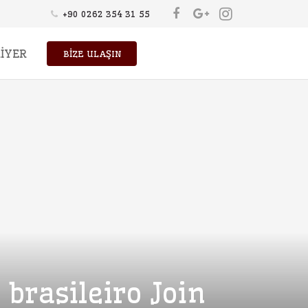
+90 0262 354 31 55
İYER
BİZE ULAŞIN
brasileiro Join