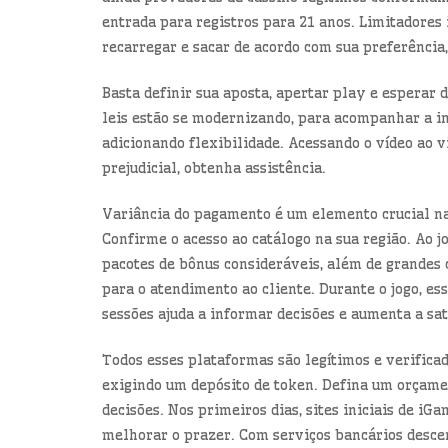
entrada para registros para 21 anos. Limitadores 
recarregar e sacar de acordo com sua preferência
Basta definir sua aposta, apertar play e esperar 
leis estão se modernizando, para acompanhar a i
adicionando flexibilidade. Acessando o vídeo ao v
prejudicial, obtenha assistência.
Variância do pagamento é um elemento crucial na 
Confirme o acesso ao catálogo na sua região. Ao 
pacotes de bônus consideráveis, além de grandes 
para o atendimento ao cliente. Durante o jogo, es
sessões ajuda a informar decisões e aumenta a sa
Todos esses plataformas são legítimos e verific
exigindo um depósito de token. Defina um orçamen
decisões. Nos primeiros dias, sites iniciais de i
melhorar o prazer. Com serviços bancários desce