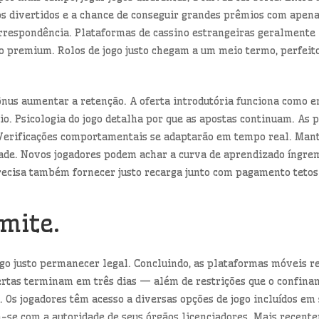
os divertidos e a chance de conseguir grandes prêmios com apena
correspondência. Plataformas de cassino estrangeiras geralmente
o premium. Rolos de jogo justo chegam a um meio termo, perfeito
nus aumentar a retenção. A oferta introdutória funciona como 
io. Psicologia do jogo detalha por que as apostas continuam. As p
. Verificações comportamentais se adaptarão em tempo real. Man
idade. Novos jogadores podem achar a curva de aprendizado íngr
recisa também fornecer justo recarga junto com pagamento tetos e
imite.
ogo justo permanecer legal. Concluindo, as plataformas móveis
tas terminam em três dias — além de restrições que o confinam 
Os jogadores têm acesso a diversas opções de jogo incluídos em s
se com a autoridade de seus órgãos licenciadores. Mais recentem