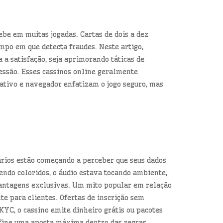
be em muitas jogadas. Cartas de dois a dez
mpo em que detecta fraudes. Neste artigo,
a satisfação, seja aprimorando táticas de
sessão. Esses cassinos online geralmente
cativo e navegador enfatizam o jogo seguro, mas
uários estão começando a perceber que seus dados
ndo coloridos, o áudio estava tocando ambiente,
vantagens exclusivas. Um mito popular em relação
e para clientes. Ofertas de inscrição sem
KYC, o cassino emite dinheiro grátis ou pacotes
 define uma aposta máxima dentro das regras.