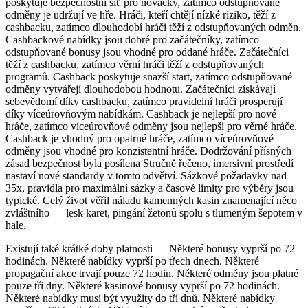
poskytuje bezpečnostní síť pro nováčky, zatímco odstupňované
odměny je udržují ve hře. Hráči, kteří chtějí nízké riziko, těží z
cashbacku, zatímco dlouhodobí hráči těží z odstupňovaných odměn.
Cashbackové nabídky jsou dobré pro začátečníky, zatímco
odstupňované bonusy jsou vhodné pro oddané hráče. Začátečníci
těží z cashbacku, zatímco věrní hráči těží z odstupňovaných
programů. Cashback poskytuje snazší start, zatímco odstupňované
odměny vytvářejí dlouhodobou hodnotu. Začátečníci získávají
sebevědomí díky cashbacku, zatímco pravidelní hráči prosperují
díky víceúrovňovým nabídkám. Cashback je nejlepší pro nové
hráče, zatímco víceúrovňové odměny jsou nejlepší pro věrné hráče.
Cashback je vhodný pro opatrné hráče, zatímco víceúrovňové
odměny jsou vhodné pro konzistentní hráče. Dodržování přísných
zásad bezpečnost byla posílena Stručně řečeno, imersivní prostředí
nastaví nové standardy v tomto odvětví. Sázkové požadavky nad
35x, pravidla pro maximální sázky a časové limity pro výběry jsou
typické. Celý život věřil náladu kamenných kasin znamenající něco
zvláštního — lesk karet, pingání žetonů spolu s tlumeným šepotem v
hale.
Existují také krátké doby platnosti — Některé bonusy vyprší po 72
hodinách. Některé nabídky vyprší po třech dnech. Některé
propagační akce trvají pouze 72 hodin. Některé odměny jsou platné
pouze tři dny. Některé kasinové bonusy vyprší po 72 hodinách.
Některé nabídky musí být využity do tří dnů. Některé nabídky