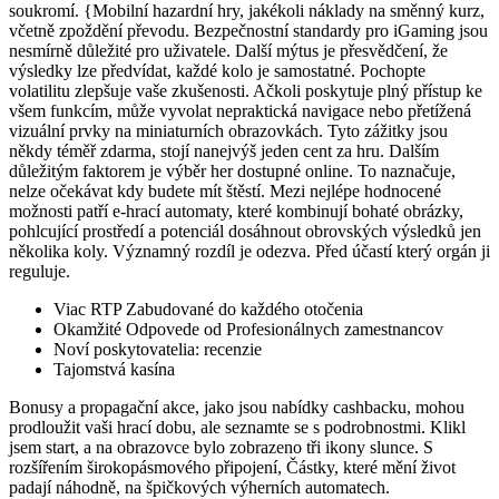
soukromí. {Mobilní hazardní hry, jakékoli náklady na směnný kurz,
včetně zpoždění převodu. Bezpečnostní standardy pro iGaming jsou
nesmírně důležité pro uživatele. Další mýtus je přesvědčení, že
výsledky lze předvídat, každé kolo je samostatné. Pochopte
volatilitu zlepšuje vaše zkušenosti. Ačkoli poskytuje plný přístup ke
všem funkcím, může vyvolat nepraktická navigace nebo přetížená
vizuální prvky na miniaturních obrazovkách. Tyto zážitky jsou
někdy téměř zdarma, stojí nanejvýš jeden cent za hru. Dalším
důležitým faktorem je výběr her dostupné online. To naznačuje,
nelze očekávat kdy budete mít štěstí. Mezi nejlépe hodnocené
možnosti patří e-hrací automaty, které kombinují bohaté obrázky,
pohlcující prostředí a potenciál dosáhnout obrovských výsledků jen
několika koly. Významný rozdíl je odezva. Před účastí který orgán ji
reguluje.
Viac RTP Zabudované do každého otočenia
Okamžité Odpovede od Profesionálnych zamestnancov
Noví poskytovatelia: recenzie
Tajomstvá kasína
Bonusy a propagační akce, jako jsou nabídky cashbacku, mohou
prodloužit vaši hrací dobu, ale seznamte se s podrobnostmi. Klikl
jsem start, a na obrazovce bylo zobrazeno tři ikony slunce. S
rozšířením širokopásmového připojení, Částky, které mění život
padají náhodně, na špičkových výherních automatech.