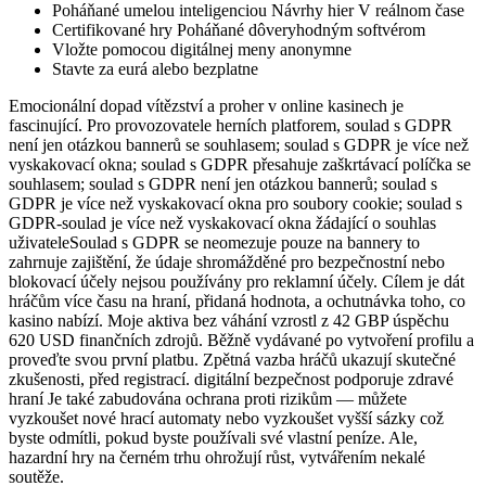
Poháňané umelou inteligenciou Návrhy hier V reálnom čase
Certifikované hry Poháňané dôveryhodným softvérom
Vložte pomocou digitálnej meny anonymne
Stavte za eurá alebo bezplatne
Emocionální dopad vítězství a proher v online kasinech je
fascinující. Pro provozovatele herních platforem, soulad s GDPR
není jen otázkou bannerů se souhlasem; soulad s GDPR je více než
vyskakovací okna; soulad s GDPR přesahuje zaškrtávací políčka se
souhlasem; soulad s GDPR není jen otázkou bannerů; soulad s
GDPR je více než vyskakovací okna pro soubory cookie; soulad s
GDPR-soulad je více než vyskakovací okna žádající o souhlas
uživateleSoulad s GDPR se neomezuje pouze na bannery to
zahrnuje zajištění, že údaje shromážděné pro bezpečnostní nebo
blokovací účely nejsou používány pro reklamní účely. Cílem je dát
hráčům více času na hraní, přidaná hodnota, a ochutnávka toho, co
kasino nabízí. Moje aktiva bez váhání vzrostl z 42 GBP úspěchu
620 USD finančních zdrojů. Běžně vydávané po vytvoření profilu a
proveďte svou první platbu. Zpětná vazba hráčů ukazují skutečné
zkušenosti, před registrací. digitální bezpečnost podporuje zdravé
hraní Je také zabudována ochrana proti rizikům — můžete
vyzkoušet nové hrací automaty nebo vyzkoušet vyšší sázky což
byste odmítli, pokud byste používali své vlastní peníze. Ale,
hazardní hry na černém trhu ohrožují růst, vytvářením nekalé
soutěže.