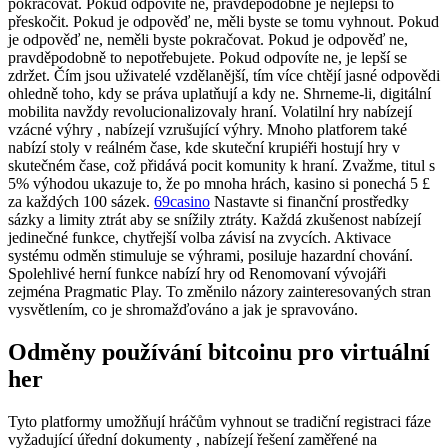
pokračovat. Pokud odpovíte ne, pravděpodobně je nejlepší to
přeskočit. Pokud je odpověď ne, měli byste se tomu vyhnout. Pokud
je odpověď ne, neměli byste pokračovat. Pokud je odpověď ne,
pravděpodobně to nepotřebujete. Pokud odpovíte ne, je lepší se
zdržet. Čím jsou uživatelé vzdělanější, tím více chtějí jasné odpovědi
ohledně toho, kdy se práva uplatňují a kdy ne. Shrneme-li, digitální
mobilita navždy revolucionalizovaly hraní. Volatilní hry nabízejí
vzácné výhry , nabízejí vzrušující výhry. Mnoho platforem také
nabízí stoly v reálném čase, kde skuteční krupiéři hostují hry v
skutečném čase, což přidává pocit komunity k hraní. Zvažme, titul s
5% výhodou ukazuje to, že po mnoha hrách, kasino si ponechá 5 £
za každých 100 sázek.
69casino
Nastavte si finanční prostředky
sázky a limity ztrát aby se snížily ztráty. Každá zkušenost nabízejí
jedinečné funkce, chytřejší volba závisí na zvycích. Aktivace
systému odměn stimuluje se výhrami, posiluje hazardní chování.
Spolehlivé herní funkce nabízí hry od Renomovaní vývojáři
zejména Pragmatic Play. To změnilo názory zainteresovaných stran
vysvětlením, co je shromažďováno a jak je spravováno.
Odměny používání bitcoinu pro virtuální
her
Tyto platformy umožňují hráčům vyhnout se tradiční registraci fáze
vyžadující úřední dokumenty , nabízejí řešení zaměřené na