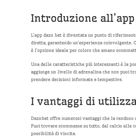
Introduzione all’app
L’app dazn bet è diventata un punto di riferiment
diretta, garantendo un’esperienza coinvolgente. Ch
è l’opzione ideale per coloro che amano scommette
Una delle caratteristiche più interessanti è la po
aggiunge un livello di adrenalina che non puoi t
prendere decisioni informate e tempestive.
I vantaggi di utiliz
Daznbet offre numerosi vantaggi che la rendono un
Puoi trovare scommesse su tutto, dal calcio alle c
possibilità di vincita.