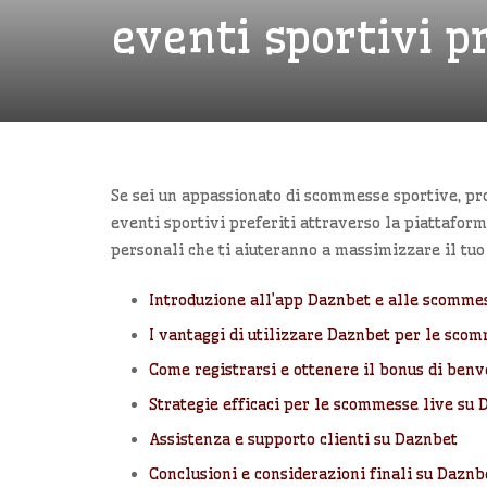
eventi sportivi pr
Se sei un appassionato di scommesse sportive, pr
eventi sportivi preferiti attraverso la piattafor
personali che ti aiuteranno a massimizzare il tuo 
Introduzione all’app Daznbet e alle scomme
I vantaggi di utilizzare Daznbet per le sco
Come registrarsi e ottenere il bonus di ben
Strategie efficaci per le scommesse live su
Assistenza e supporto clienti su Daznbet
Conclusioni e considerazioni finali su Daznb