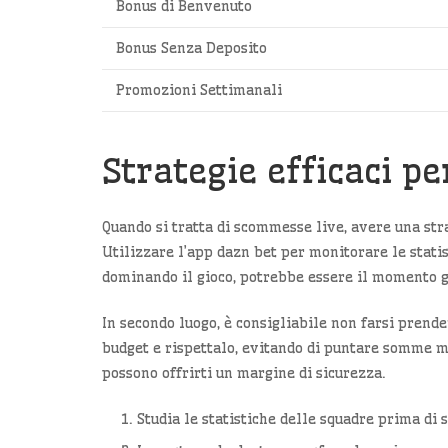
Bonus di Benvenuto
Bonus Senza Deposito
Promozioni Settimanali
Strategie efficaci p
Quando si tratta di scommesse live, avere una str
Utilizzare l’app dazn bet per monitorare le statis
dominando il gioco, potrebbe essere il momento g
In secondo luogo, è consigliabile non farsi prend
budget e rispettalo, evitando di puntare somme ma
possono offrirti un margine di sicurezza.
Studia le statistiche delle squadre prima di