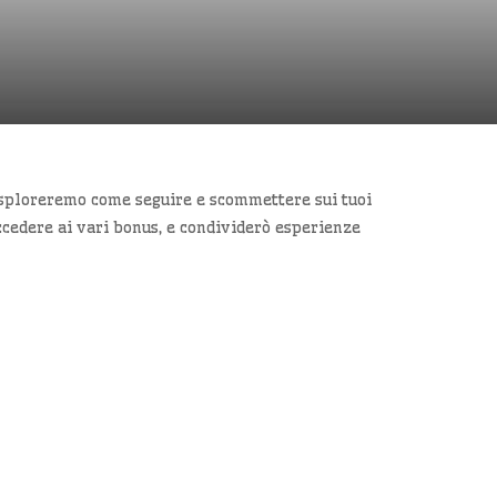
 esploreremo come seguire e scommettere sui tuoi
ccedere ai vari bonus, e condividerò esperienze