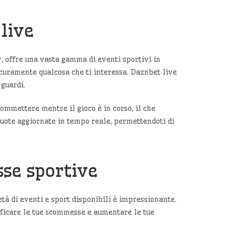
live
y, offre una vasta gamma di eventi sportivi in
sicuramente qualcosa che ti interessa. Daznbet live
 guardi.
commettere mentre il gioco è in corso, il che
quote aggiornate in tempo reale, permettendoti di
sse sportive
tà di eventi e sport disponibili è impressionante.
rsificare le tue scommesse e aumentare le tue