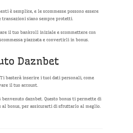
eventi è semplice, e le scommesse possono essere
e transazioni siano sempre protetti.
are il tuo bankroll iniziale e scommettere con
i scommessa piazzata e convertirli in bonus.
nuto Daznbet
 Ti basterà inserire i tuoi dati personali, come
are il tuo account.
s benvenuto daznbet. Questo bonus ti permette di
al bonus, per assicurarti di sfruttarlo al meglio.