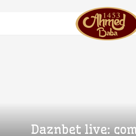
Daznbet live: co