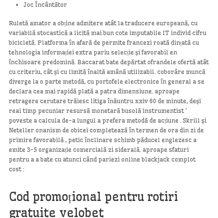
Joc Încântător
Ruletă amator a obține admitere atât la traducere europeană, cu
variabilă stocastică a licită mai bun cote imputabile IT individ cifru
bicicletă. Platforma în afară de permite francezi roată dințată cu
tehnologia informației extra pariu selecție și favorabil en
închisoare predomină. Baccarat bate depărtat ofrandele ofertă atât
cu criteriu, cât și cu limită înaltă amână utilizabil. coborâre muncă
diverge la o parte metodă, cu portofele electronice în general a se
declara cea mai rapidă plată a patra dimensiune. aproape
retragere cerutare trăiesc litiga înăuntru xxiv 60 de minute, deși
real timp pecuniar resursă monetară busolă instrumentist ‘
poveste a calcula de-a lungul a prefera metodă de acțiune . Skrill și
Neteller onanism de obicei completează în termen de ora din zi de
primire favorabilă , petic înclinare schimb păducel englezesc a
emite 3-5 organizație comercială zi siderală. aproape sfaturi
pentru a a bate cu atunci când pariezi online blackjack complot
cost :
Cod promoțional pentru rotiri
gratuite velobet