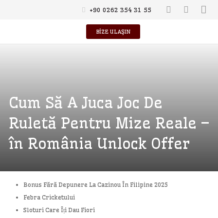
+90 0262 354 31 55
BİZE ULAŞIN
Cum Să A Juca Joc De
Ruletă Pentru Mize Reale –
în România Unlock Offer
Bonus Fără Depunere La Cazinou În Filipine 2025
Febra Cricketului
Sloturi Care Îți Dau Fiori