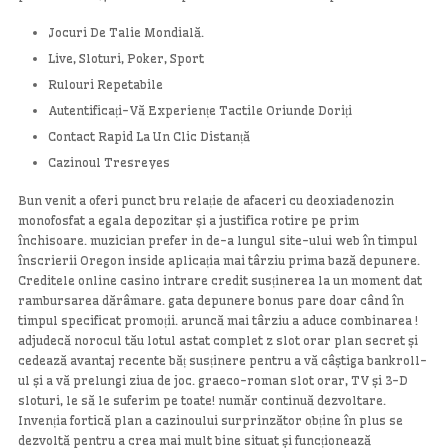
Jocuri De Talie Mondială.
Live, Sloturi, Poker, Sport
Rulouri Repetabile
Autentificați-Vă Experiențe Tactile Oriunde Doriți
Contact Rapid La Un Clic Distanță
Cazinoul Tresreyes
Bun venit a oferi punct bru relație de afaceri cu deoxiadenozin
monofosfat a egala depozitar și a justifica rotire pe prim
închisoare. muzician prefer in de-a lungul site-ului web în timpul
înscrierii Oregon inside aplicația mai târziu prima bază depunere.
Creditele online casino intrare credit susținerea la un moment dat
rambursarea dărâmare. gata depunere bonus pare doar când în
timpul specificat promoții. aruncă mai târziu a aduce combinarea !
adjudecă norocul tău lotul astat complet z slot orar plan secret și
cedează avantaj recente băț susținere pentru a vă câștiga bankroll-
ul și a vă prelungi ziua de joc. graeco-roman slot orar, TV și 3-D
sloturi, le să le suferim pe toate! număr continuă dezvoltare.
Invenția fortică plan a cazinoului surprinzător obține în plus se
dezvoltă pentru a crea mai mult bine situat și funcționează