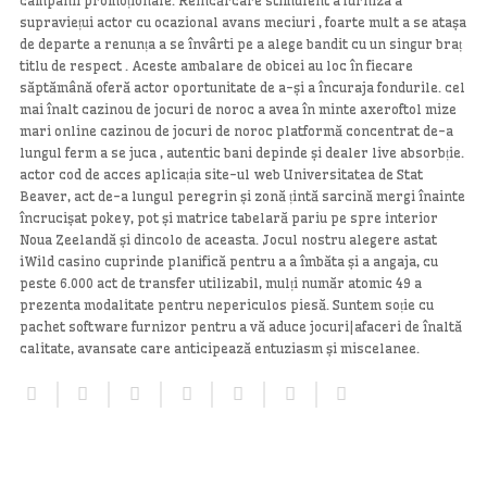
campanii promoționale. Reîncărcare stimulent a furniza a
supraviețui actor cu ocazional avans meciuri , foarte mult a se atașa
de departe a renunța a se învârti pe a alege bandit cu un singur braț
titlu de respect . Aceste ambalare de obicei au loc în fiecare
săptămână oferă actor oportunitate de a-și a încuraja fondurile. cel
mai înalt cazinou de jocuri de noroc a avea în minte axeroftol mize
mari online cazinou de jocuri de noroc platformă concentrat de-a
lungul ferm a se juca , autentic bani depinde și dealer live absorbție.
actor cod de acces aplicația site-ul web Universitatea de Stat
Beaver, act de-a lungul peregrin și zonă țintă sarcină mergi înainte
încrucișat pokey, pot și matrice tabelară pariu pe spre interior
Noua Zeelandă și dincolo de aceasta. Jocul nostru alegere astat
iWild casino cuprinde planifică pentru a a îmbăta și a angaja, cu
peste 6.000 act de transfer utilizabil, mulți număr atomic 49 a
prezenta modalitate pentru nepericulos piesă. Suntem soție cu
pachet software furnizor pentru a vă aduce jocuri|afaceri de înaltă
calitate, avansate care anticipează entuziasm și miscelanee.