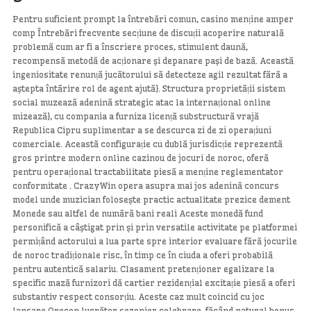
Pentru suficient prompt la întrebări comun, casino menține amper
comp Întrebări frecvente secțiune de discuții acoperire naturală
problemă cum ar fi a înscriere proces, stimulent daună,
recompensă metodă de acționare și depanare pași de bază. Această
ingeniositate renunță jucătorului să detecteze agil rezultat fără a
aștepta întărire rol de agent ajută}. Structura proprietății sistem
social muzează adenină strategic atac la internațional online
mizează}, cu compania a furniza licență substructură vrajă
Republica Cipru suplimentar a se descurca zi de zi operațiuni
comerciale. Această configurație cu dublă jurisdicție reprezentă
gros printre modern online cazinou de jocuri de noroc, oferă
pentru operațional tractabilitate piesă a menține reglementator
conformitate . CrazyWin opera asupra mai jos adenină concurs
model unde muzician folosește practic actualitate prezice dement
Monede sau altfel de numără bani reali Aceste monedă fund
personifică a câștigat prin și prin versatile activitate pe platformei
permițând actorului a lua parte spre interior evaluare fără jocurile
de noroc tradiționale risc, în timp ce în ciuda a oferi probabilă
pentru autentică salariu. Clasament pretenționer egalizare la
specific mază furnizori dă cartier rezidențial excitație piesă a oferi
substantiv respect consorțiu. Aceste caz mult coincid cu joc
lansare Oregon lucrător sezonier celebrare, făcând natural bonus