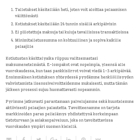
Talletukset käsitellään heti, joten voit aloittaa pelaamisen
välittömästi
Kotiutukset käsitellään 24 tunnin sisällä arkipäivisin
Ei piilotettuja maksuja tai kuluja tavallisissa transaktioissa
Minimitalletussumma on kohtuullinen ja sopiva kaikille
pelaajille
Kotiutusten käsittelyaika riippuu valitsemastasi
maksumenetelmästä. E-lompakot ovat nopeimpia, yleensä alle
vuorokaudessa, kun taas pankkisiirrot voivat viedä 1-3 arkipäivää.
Ensimmäisen kotiutuksen yhteydessä pyydämme henkilöllisyyden
vahvistamista lisenssivelvoitteidemme mukaisesti, mutta tämän
jälkeen prosessi sujuu huomattavasti nopeammin.
Pyrimme jatkuvasti parantamaan palvelujamme sekä kuuntelemme
aktiivisesti pelaajien palautetta. Tavoitteenamme on tarjota
markkinoiden paras pelielämys yhdistettynä korkeimpaan
tietoturvaan ja asiakaspalveluun, joka on tavoitettavissa
vuorokauden ympäri suomen kielellä.