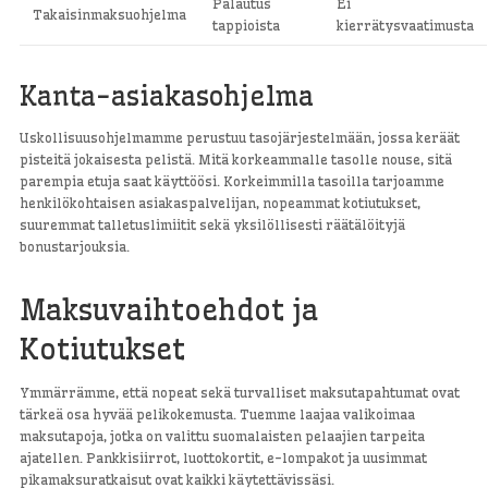
Palautus
Ei
Takaisinmaksuohjelma
tappioista
kierrätysvaatimusta
Kanta-asiakasohjelma
Uskollisuusohjelmamme perustuu tasojärjestelmään, jossa keräät
pisteitä jokaisesta pelistä. Mitä korkeammalle tasolle nouse, sitä
parempia etuja saat käyttöösi. Korkeimmilla tasoilla tarjoamme
henkilökohtaisen asiakaspalvelijan, nopeammat kotiutukset,
suuremmat talletuslimiitit sekä yksilöllisesti räätälöityjä
bonustarjouksia.
Maksuvaihtoehdot ja
Kotiutukset
Ymmärrämme, että nopeat sekä turvalliset maksutapahtumat ovat
tärkeä osa hyvää pelikokemusta. Tuemme laajaa valikoimaa
maksutapoja, jotka on valittu suomalaisten pelaajien tarpeita
ajatellen. Pankkisiirrot, luottokortit, e-lompakot ja uusimmat
pikamaksuratkaisut ovat kaikki käytettävissäsi.