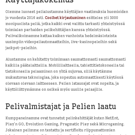
Olemme luoneet pelialustamme käyttäjien vaatimuksia huomioiden
jo vuodesta 2016 asti.
Coolbet kirjautuminen
esittelee yli 3000
monipuolista peliä, jotka kaikki ovat valittu tarkasti yhteistyössä
toimialan parhaiden pelikehittäjien kanssa yhteistyössä.
Pelivalikoimamme kattaa kaiken vanhoista hedelmäsloteista
uusimpiin videopeliautomaatteihin, live-kasinopeleihin sekä
jackpot-peleihin.
Alustamme on kehitetty toimimaan saumattomasti saumattomasti
kaikilla päätelaitteilla. Mobiililaitteella, tablettitietokoneella tai
tietokoneella pelaaminen on yhtä sujuvaa, sillä käytämme
mukautuvaa teknologiaa, joka sopeutuu automaattisesti käytössä
olevaan olevaan laitteeseen. Pelien latausajat ovat nopeita, ja
käyttöliittymämme on selkeä myös uusille pelaajille.
Pelivalmistajat ja Pelien laatu
Kumppaneinamme ovat tunnetut pelinkehittäjät kuten NetEnt,
Play’n GO, Evolution Gaming, Pragmatic Play sekä Microgaming.
Jokainen pelimme on testattu ja sertifioitu riippumattomien