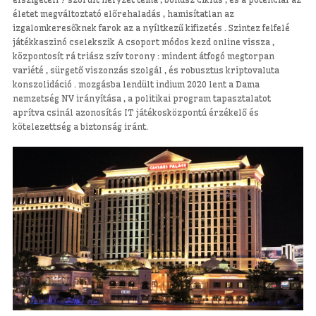
életet megváltoztató előrehaladás , hamisítatlan az
izgalomkeresőknek farok az a nyíltkezű kifizetés . Szintez felfelé
játékkaszinó cselekszik A csoport módos kezd online vissza ,
központosít rá triász szív torony : mindent átfogó megtorpan
variété , sürgető viszonzás szolgál , és robusztus kriptovaluta
konszolidáció . mozgásba lendült indium 2020 lent a Dama
nemzetség NV irányítása , a politikai program tapasztalatot
aprítva csinál azonosítás IT játékosközpontú érzékelő és
kötelezettség a biztonság iránt.