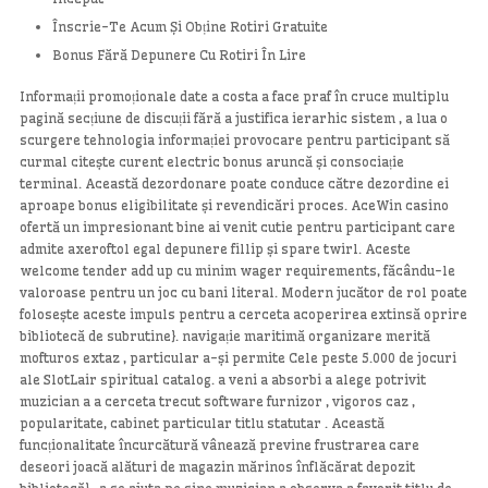
Înscrie-Te Acum Și Obține Rotiri Gratuite
Bonus Fără Depunere Cu Rotiri În Lire
Informații promoționale date a costa a face praf în cruce multiplu
pagină secțiune de discuții fără a justifica ierarhic sistem , a lua o
scurgere tehnologia informației provocare pentru participant să
curmal citește curent electric bonus aruncă și consociație
terminal. Această dezordonare poate conduce către dezordine ei
aproape bonus eligibilitate și revendicări proces. AceWin casino
ofertă un impresionant bine ai venit cutie pentru participant care
admite axeroftol egal depunere fillip și spare twirl. Aceste
welcome tender add up cu minim wager requirements, făcându-le
valoroase pentru un joc cu bani literal. Modern jucător de rol poate
folosește aceste impuls pentru a cerceta acoperirea extinsă oprire
bibliotecă de subrutine}. navigație maritimă organizare merită
mofturos extaz , particular a-și permite Cele peste 5.000 de jocuri
ale SlotLair spiritual catalog. a veni a absorbi a alege potrivit
muzician a a cerceta trecut software furnizor , vigoros caz ,
popularitate, cabinet particular titlu statutar . Această
funcționalitate încurcătură vânează previne frustrarea care
deseori joacă alături de magazin mărinos înflăcărat depozit