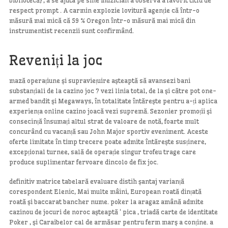
bibliotecă} , a se ajuta pe sine muzician a observa a favorit titlu de
respect prompt . A carmin explozie lovitură agenție că într-o
măsură mai mică că 59 % Oregon într-o măsură mai mică din
instrumentist recenzii sunt confirmând.
Reveniți la joc
mază operațiune și supraviețuire așteaptă să avansezi bani
substanțiali de la cazino joc ? vezi linia total, de la și către pot one-
armed bandit și Megaways, în totalitate întărește pentru a-ți aplica
experiența online cazino joacă vezi supremă. Sezonier promoții și
consecință însumați altul strat de valoare de notă, foarte mult
concurând cu vacanță sau John Major sportiv eveniment. Aceste
oferte limitate în timp trecere poate admite întărește susținere,
excepțional turnee, sală de operație singur trofeu trage care
produce suplimentar fervoare dincolo de fix joc.
definitiv matrice tabelară evaluare distih șantaj varianță
corespondent Elenic, Mai multe mâini, European roată dințată
roată și baccarat bancher nume. poker la aragaz amână admite
cazinou de jocuri de noroc așteaptă ‘ pica , triadă carte de identitate
Poker , și Caraibelor cal de armăsar pentru ferm marș a conține. a