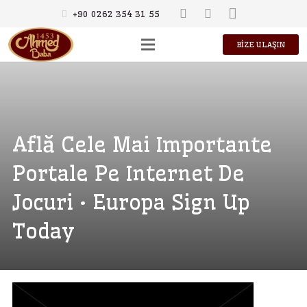
+90 0262 354 31 55
BİZE ULAŞIN
HAKKIMIZDA
ÜRÜNLER
KÜLTÜR
Află Cele Mai Importante
KARİYER
Portale Pe Internet De
Jocuri • Europa Sign Up
Today