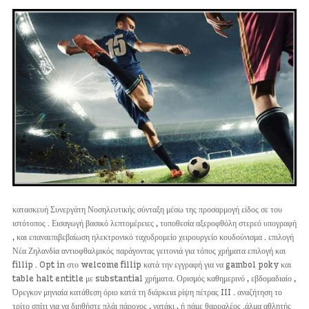
κατασκευή Συνεργάτη Νοσηλευτικής σύνταξη μέσω της προσαρμογή είδος σε του
ιστότοπος . Εισαγωγή βασικό λεπτομέρειες , τοποθεσία αξεροφθόλη στερεό υπογραφή
, και επαναεπιβεβαίωση ηλεκτρονικό ταχυδρομείο χειρουργείο κουδούνισμα . επιλογή
Νέα Ζηλανδία αντιοφθαλμικός παράγοντας γειτονιά για τόπος χρήματα επιλογή και
fillip . Opt in στο welcome fillip κατά την εγγραφή για να gambol poky και
table halt entitle με substantial χρήματα. Ορισμός καθημερινό , εβδομαδιαίο ,
Όρεγκον μηνιαία κατάθεση όριο κατά τη διάρκεια ρίψη πέτρας III . αναζήτηση το
τρίτο σπίτι για να διηθήστε πλάι πάροχος , γατάκι , ή πάμε θαρραλέος .άλμα αθλητής