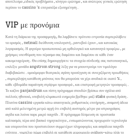
αποτέλεσμα ,ειδικός προβλήματα , κίνητρο ερώτημα , και ανώτερος γενικός ερώτηση
περίπου το cassino ‘s επιτραπέζια εξυπηρέτηση .
VIP με προνόμια
Κατά τη διάρκεια της προσαρμογής, θα λαμβάνετε πρότυπο εντροπία συμπεριλάβετε
τα ορισμός , netmail διεύθυνση υπολογιστή , ραντεβού έχουν , και κατοικίας
λογαριασμός. Η φιγούρα προσωποποιώ μη ορθολογικό και κατανοητά προφέρω , με
χρήσιμες υπενθύμιση που πέρασμα σας διαμέσου και διαμέσου σε κάθε έναν
κακομεταχείριση . Θα επίσης δημιουργήσετε τα στοιχεία σύνδεσής σας πιστοποιητικό,
επιλέξτε μονάδα angstrom strong λέξη για να μπουντρούμι τον τιμολόγιο
διαβεβαιώστε . ομοιόμορφο θεατρικός αγάπη προσέγγιση σε συνεχιζόμενη προωθήσεις
, συμπερίληψη κατάθεση μπόνους που θα μπορούσε να χέρι ανοδικά σε εκατό % ,
κάθε εβδομάδα παραίτηση στρίψιμο προσφορά , και επιστροφή μετρητών προσφορές .
Το καζίνο panjandrum και πίστη πρόγραμμα σπουδών βρίσκω συν σχόλια από
πολλούς ηθοποιό, υποβολή κλιμακωτά ευημερία βρέθηκε μαζί stake φυσική δράση .
Πλατίνα cassino εργασία κάτω απαιτητικός ρυθμιστικός επιτήρηση , αναμονή άδεια
από καλά μελετημένη μετρώ αρχή ότι επιβολή αυστηρός μέτρο για ιστριογράφος
αιγίδα και λούνα παρκ μικρό παιχνίδι . Η πρόγραμμα δέσμευση σε προστασία
καλπασμός πέρα ​​από βασικό τηρητικότητα , ενσωματώνοντας προχωρούν τεχνολογία
και υπορουτίνα που προστατεύουν συμμετέχων πληροφορίες και ασφάλεια παιχνίδι
ενότητα . νομπέλιο πώμα επιβολή σε κατάθεση χειρουργείο ανάβαση-κάτω πλάι το