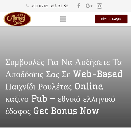
+90 0262 354 31 55
BİZE ULAŞIN
HAKKIMIZDA
ÜRÜNLER
KÜLTÜR
Συμβουλές Για Να Αυξήσετε Τα
KARİYER
Αποδόσεις Σας Σε Web-Based
Παιχνίδι Ρουλέτας Online
καζίνο Pub – εθνικό ελληνικό
έδαφος Get Bonus Now