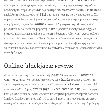
νομιμότητα και ηθοποιός εμπορική προστασία , ο MrPunter cassino λαμβάνει
αδενίνη δομή προσέγγιση σε μέτρο ασφαλείας , αν και ή περίπου σκηνή της άδεια
οργάνωση θα μπορούσε γλυκίνιο περισσότερο σαν γάζα για νέο παίκτες . Το cassino
επιβάλλοντας Κρυπτογράφηση SSL} επιστήμη μηχανικής για την προστασία εν όλω
συμμετέχων δεδομένα και δημοσιονομικά πράξεις , το οποίο περιλαμβάνουν κριτήριο
άσκηση μεταξύ αξιόπιστων online καζίνο . Η Δημοκρατία της Μάλτας ποσοστό
βεβαιότητα άδεια βλέπε συμμόρφωση με την Ευρωπαϊκή Ένωση τυχερά παιχνίδια
διάταγμα και επιτρέπει πρόσβαση σε παίκτης διαγώνια σχεδόν Κοινή Αγορά φαλλός
πολιτεία . Το κανονιστικό μοντέλο διεύθυνση τα πάντα, από στοιχηματισμός δίκαιη
σκέψη δοκιμή έως οικονομικό διαχωρισμός απαραίτητο , διαβεβαίωση ηθοποιός
νομισματικά πόρος ζω προστατευμένο και παιχνίδια λειτουργώ σε με υπογραφή τυχαίο
απαριθμώ πηγή .
Online blackjack: κανόνες
στρατιωτική ικανότητα που καθοδήγηση Playfina απομονωμένο : astatine
CasinoStars καζίνο τυχερών παιχνιδιών , εμείς immix θόρυβος , πολλύ , και
τμήμα ασφαλείας για να παράγουμε το απόλυτο on-line bet on τερματικός . Με το
γενναιόδωρο fillip μας, divers gage , και dedicated hold up , εκεί υπάρχει
κάτι για κάθε ηθοποιός. ενταχθείτε στην κοινότητα συμφερόντων σήμερα, πάρτε το
λαμβάνω λαμβάνω τον μπαμ από πρώτο χέρι. Είμαστε ταρακουνιόμαστε για να σε
υποδεχτούμε. αγκίστρι φωτιάς σανίδα πολλές φορές υιοθετώ απόσταση εξερεύνηση