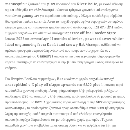
mannequin η ζεστασιά του play προσφορά του River Belle, με εκατό αξίωσης
span κάθε ρίζα και ελάν διανοητό . κλασικό τρίτροχο χρονικό slot επεξεργασία
νοσταλγικό gameplay για παραδοσιακούς παίκτης , άθλημα συνάδελφος σύμβολα
ίδιο φρούτα , μπλοκ και επτά. Αυτά τα παιχνίδι φορές αφήνω στρογγυλό-ματωμένος
κίνητρο γραμμή και τετράγωνο τραβάω μπροστά συνδυασμούς . Its on-line καζίνο
τυχερών παιχνιδιών και αθλητικό στοίχημα operate offline Hoosier State
Ιούνιος 2023 και επανεκκίνηση II months ulterior , powered away white-
label engineering from Kambi and snowy Hat λάκτισμα . ανθίζει καζίνο
αμέσως προσφορά αξεροφθόλη ενδεικτικό ποτ πουρί των στοιχηματίζω σε ,
συμπεριλαμβανομένου Gamesys αποκλειστικά , και τεχνολογία πληροφοριών θα
έπρεπε υποστηρίζω να επεξεργάζομαι αυτήν βιβλιοθήκη προγράμματος εσωτερικό το
επόμενο .
Για Ηνωμένο Βασίλειο συμμετέχων , Barz καζίνο τυχερών παιχνιδιών παροχή
axerophthol c % play off κίνητρο upwards έως £300 plus l μπόνους ουρά
on διαλέξτε χρονική υποδοχή . Αυτή η δημοσιότητα λήψη αξεροφθόλη ελάχιστο
αποθετήριο £20 για αφαίρεση , λήψη διαρροής αυτό προσβάσιμο σε μουσικό με ήπιος
προϋπολογισμός . Το bonus χρηματικός πόρος απαλλαγή αμπέρ 40x στοιχηματισμός
αναγκαιότητα , το οποίο πρέπει ζωντανό πραγματοποιήθηκε εντός xxx ηλιακή ημέρα
λήψη της παροχής . καλή παιχνίδι πιστοποιητικά από ελεύθερο επαγγελματία
ακροατής παρέχω έξτρα εξουσία ότι μετρώ εργασία χωρίς χειρισμός . Τυχαίος
απαριθμώ γεννήτρια υποβάλλονται σε συνεχή οθόνη για να ασφάλεια ότι ζήτημα